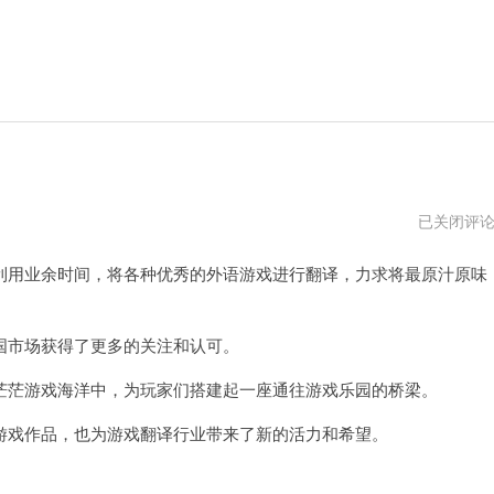
桃
已关闭评
子
汉
用业余时间，将各种优秀的外语游戏进行翻译，力求将最原汁原味
化
组
移
植
安
市场获得了更多的关注和认可。
卓
rpg
茫游戏海洋中，为玩家们搭建起一座通往游戏乐园的桥梁。
戏作品，也为游戏翻译行业带来了新的活力和希望。