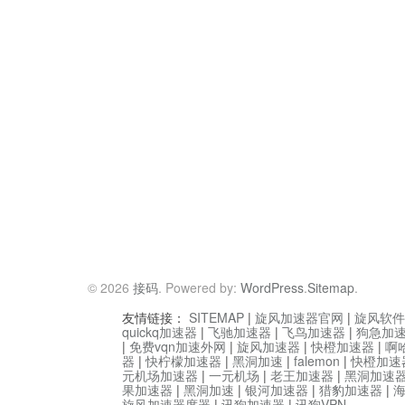
© 2026
接码
. Powered by:
WordPress
.
Sitemap
.
友情链接：
SITEMAP
|
旋风加速器官网
|
旋风软件
quickq加速器
|
飞驰加速器
|
飞鸟加速器
|
狗急加
|
免费vqn加速外网
|
旋风加速器
|
快橙加速器
|
啊
器
|
快柠檬加速器
|
黑洞加速
|
falemon
|
快橙加速
元机场加速器
|
一元机场
|
老王加速器
|
黑洞加速
果加速器
|
黑洞加速
|
银河加速器
|
猎豹加速器
|
旋风加速器度器
|
讯狗加速器
|
讯狗VPN