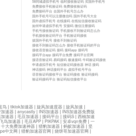
58同城虚拟手机号
临时接收验证码
买国外手机号
免费接收手机验证码
免费接收验证码
免费接码平台
去国外手机号怎么办
国外手机号可以注册微信吗
国外手机号大全
国外虚拟手机号
在线接码
在线短信接收验证码
如何申请虚拟手机号
安接码
微信注册接码
手机号接收验证码
手机接收不到验证码怎么办
手机接收验证码平台
手机验证码接收
拔国外手机号
接收不到验证码
接收不到验证码怎么办
接收手机验证码的平台
接收语音验证码
接码
接码app
接码号
接码平台app
接码平台免费
接码平台官网
接语音验证码
易码接码
极速接码
牛码验证码接收
申请虚拟手机号
短信验证码接收器
神话 接码
神话接码
神话接码平台
虚拟手机号平台
语音验证码接收平台
验证码接收
验证码接码
验证码接码平台
验证码短信接收平台
蓝鸟
|
tiktok加速器
|
旋风加速度器
|
旋风加速
|
管加速器
|
anycastly
|
INS加速器
|
INS加速器免费版
菇加速器
|
毛豆加速器
|
接码平台
|
接码S
|
西柚加速
飞鸟加速器
|
毛豆APP
|
PIKPAK
|
安卓vqn免费
|
一
|
十大免费加速神器
|
猎豹加速器
|
蚂蚁加速器
|
坚
type中文网
|
猎豹加速器官网
|
烧饼哥加速器官网
|