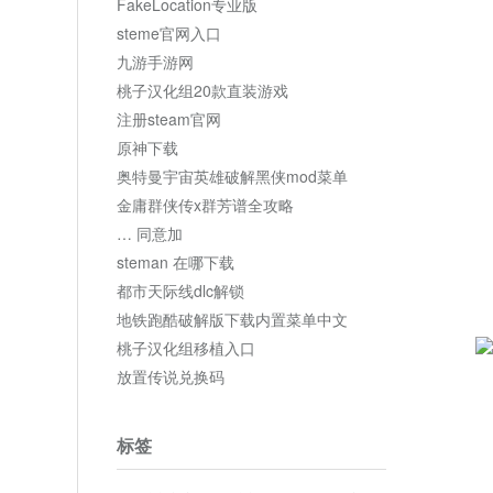
FakeLocation专业版
steme官网入口
九游手游网
桃子汉化组20款直装游戏
注册steam官网
原神下载
奥特曼宇宙英雄破解黑侠mod菜单
金庸群侠传x群芳谱全攻略
… 同意加
steman 在哪下载
都市天际线dlc解锁
地铁跑酷破解版下载内置菜单中文
桃子汉化组移植入口
放置传说兑换码
标签