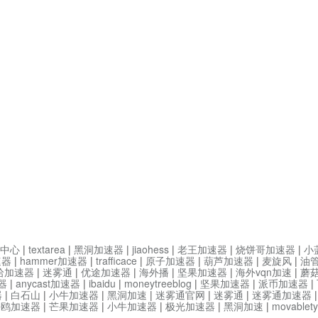
中心
|
textarea
|
黑洞加速器
|
jiaohess
|
老王加速器
|
烧饼哥加速器
|
小
速器
|
hammer加速器
|
trafficace
|
原子加速器
|
葫芦加速器
|
麦旋风
|
油
哈加速器
|
迷雾通
|
优途加速器
|
海外播
|
坚果加速器
|
海外vqn加速
|
蘑
器
|
anycast加速器
|
ibaidu
|
moneytreeblog
|
坚果加速器
|
派币加速器
|
器
|
白石山
|
小牛加速器
|
黑洞加速
|
迷雾通官网
|
迷雾通
|
迷雾通加速器
海鸥加速器
|
芒果加速器
|
小牛加速器
|
极光加速器
|
黑洞加速
|
movable