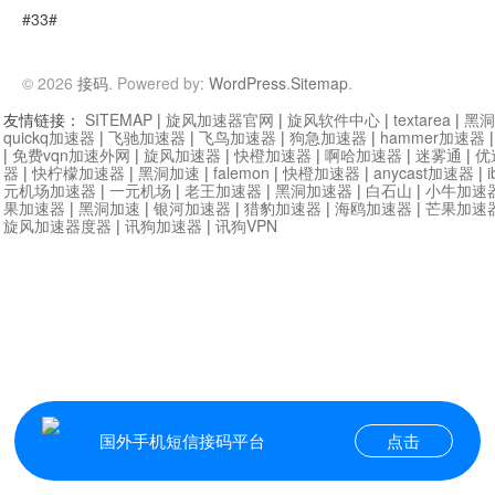
#33#
© 2026
接码
. Powered by:
WordPress
.
Sitemap
.
友情链接：
SITEMAP
|
旋风加速器官网
|
旋风软件中心
|
textarea
|
黑洞
quickq加速器
|
飞驰加速器
|
飞鸟加速器
|
狗急加速器
|
hammer加速器
|
免费vqn加速外网
|
旋风加速器
|
快橙加速器
|
啊哈加速器
|
迷雾通
|
优
器
|
快柠檬加速器
|
黑洞加速
|
falemon
|
快橙加速器
|
anycast加速器
|
i
元机场加速器
|
一元机场
|
老王加速器
|
黑洞加速器
|
白石山
|
小牛加速
果加速器
|
黑洞加速
|
银河加速器
|
猎豹加速器
|
海鸥加速器
|
芒果加速
旋风加速器度器
|
讯狗加速器
|
讯狗VPN
国外手机短信接码平台
点击