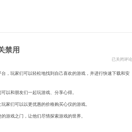
开关禁用
steam
已关闭评
客
户
平台，玩家们可以轻松地找到自己喜欢的游戏，并进行快速下载和安
端
更
新
已
被
们可以和朋友们一起玩游戏、分享心得。
命
令
让玩家们可以以更优惠的价格购买心仪的游戏。
行
开
关
捷的游戏之门，让他们尽情探索游戏的世界。
禁
用