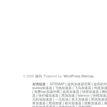
© 2026
接码
. Powered by:
WordPress
.
Sitemap
.
友情链接：
SITEMAP
|
旋风加速器官网
|
旋风软件
quickq加速器
|
飞驰加速器
|
飞鸟加速器
|
狗急加
|
免费vqn加速外网
|
旋风加速器
|
快橙加速器
|
啊
器
|
快柠檬加速器
|
黑洞加速
|
falemon
|
快橙加速
元机场加速器
|
一元机场
|
老王加速器
|
黑洞加速
果加速器
|
黑洞加速
|
银河加速器
|
猎豹加速器
|
旋风加速器度器
|
讯狗加速器
|
讯狗VPN