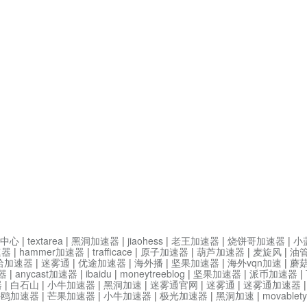
中心
|
textarea
|
黑洞加速器
|
jiaohess
|
老王加速器
|
烧饼哥加速器
|
小
速器
|
hammer加速器
|
trafficace
|
原子加速器
|
葫芦加速器
|
麦旋风
|
油
哈加速器
|
迷雾通
|
优途加速器
|
海外播
|
坚果加速器
|
海外vqn加速
|
蘑
器
|
anycast加速器
|
ibaidu
|
moneytreeblog
|
坚果加速器
|
派币加速器
|
器
|
白石山
|
小牛加速器
|
黑洞加速
|
迷雾通官网
|
迷雾通
|
迷雾通加速器
海鸥加速器
|
芒果加速器
|
小牛加速器
|
极光加速器
|
黑洞加速
|
movable