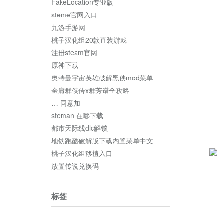
FakeLocation专业版
steme官网入口
九游手游网
桃子汉化组20款直装游戏
注册steam官网
原神下载
奥特曼宇宙英雄破解黑侠mod菜单
金庸群侠传x群芳谱全攻略
… 同意加
steman 在哪下载
都市天际线dlc解锁
地铁跑酷破解版下载内置菜单中文
桃子汉化组移植入口
放置传说兑换码
标签