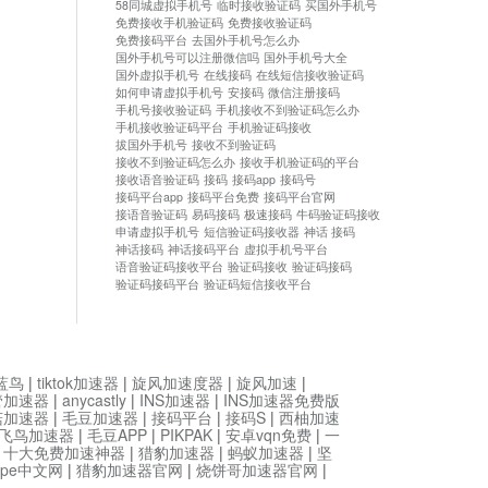
58同城虚拟手机号
临时接收验证码
买国外手机号
免费接收手机验证码
免费接收验证码
免费接码平台
去国外手机号怎么办
国外手机号可以注册微信吗
国外手机号大全
国外虚拟手机号
在线接码
在线短信接收验证码
如何申请虚拟手机号
安接码
微信注册接码
手机号接收验证码
手机接收不到验证码怎么办
手机接收验证码平台
手机验证码接收
拔国外手机号
接收不到验证码
接收不到验证码怎么办
接收手机验证码的平台
接收语音验证码
接码
接码app
接码号
接码平台app
接码平台免费
接码平台官网
接语音验证码
易码接码
极速接码
牛码验证码接收
申请虚拟手机号
短信验证码接收器
神话 接码
神话接码
神话接码平台
虚拟手机号平台
语音验证码接收平台
验证码接收
验证码接码
验证码接码平台
验证码短信接收平台
蓝鸟
|
tiktok加速器
|
旋风加速度器
|
旋风加速
|
管加速器
|
anycastly
|
INS加速器
|
INS加速器免费版
菇加速器
|
毛豆加速器
|
接码平台
|
接码S
|
西柚加速
飞鸟加速器
|
毛豆APP
|
PIKPAK
|
安卓vqn免费
|
一
|
十大免费加速神器
|
猎豹加速器
|
蚂蚁加速器
|
坚
type中文网
|
猎豹加速器官网
|
烧饼哥加速器官网
|