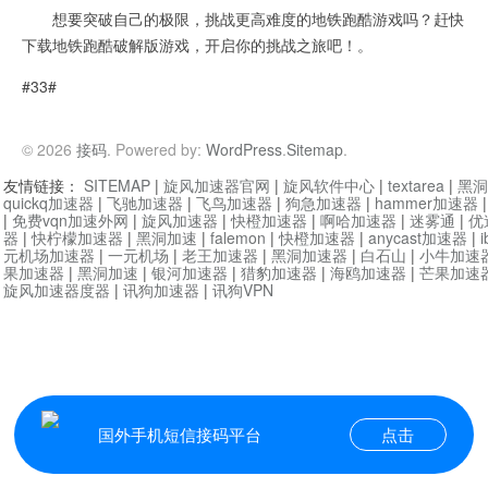
想要突破自己的极限，挑战更高难度的地铁跑酷游戏吗？赶快
下载地铁跑酷破解版游戏，开启你的挑战之旅吧！。
#33#
© 2026
接码
. Powered by:
WordPress
.
Sitemap
.
友情链接：
SITEMAP
|
旋风加速器官网
|
旋风软件中心
|
textarea
|
黑洞
quickq加速器
|
飞驰加速器
|
飞鸟加速器
|
狗急加速器
|
hammer加速器
|
免费vqn加速外网
|
旋风加速器
|
快橙加速器
|
啊哈加速器
|
迷雾通
|
优
器
|
快柠檬加速器
|
黑洞加速
|
falemon
|
快橙加速器
|
anycast加速器
|
i
元机场加速器
|
一元机场
|
老王加速器
|
黑洞加速器
|
白石山
|
小牛加速
果加速器
|
黑洞加速
|
银河加速器
|
猎豹加速器
|
海鸥加速器
|
芒果加速
旋风加速器度器
|
讯狗加速器
|
讯狗VPN
国外手机短信接码平台
点击