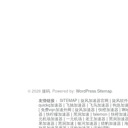
© 2026
接码
. Powered by:
WordPress
.
Sitemap
.
友情链接：
SITEMAP
|
旋风加速器官网
|
旋风软件
quickq加速器
|
飞驰加速器
|
飞鸟加速器
|
狗急加
|
免费vqn加速外网
|
旋风加速器
|
快橙加速器
|
啊
器
|
快柠檬加速器
|
黑洞加速
|
falemon
|
快橙加速
元机场加速器
|
一元机场
|
老王加速器
|
黑洞加速
果加速器
|
黑洞加速
|
银河加速器
|
猎豹加速器
|
旋风加速器度器
|
讯狗加速器
|
讯狗VPN