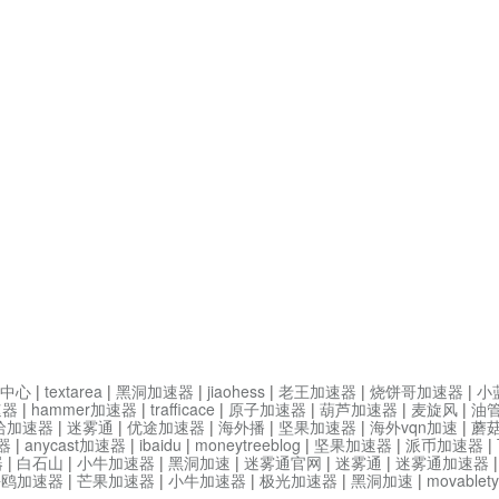
中心
|
textarea
|
黑洞加速器
|
jiaohess
|
老王加速器
|
烧饼哥加速器
|
小
速器
|
hammer加速器
|
trafficace
|
原子加速器
|
葫芦加速器
|
麦旋风
|
油
哈加速器
|
迷雾通
|
优途加速器
|
海外播
|
坚果加速器
|
海外vqn加速
|
蘑
器
|
anycast加速器
|
ibaidu
|
moneytreeblog
|
坚果加速器
|
派币加速器
|
器
|
白石山
|
小牛加速器
|
黑洞加速
|
迷雾通官网
|
迷雾通
|
迷雾通加速器
海鸥加速器
|
芒果加速器
|
小牛加速器
|
极光加速器
|
黑洞加速
|
movable