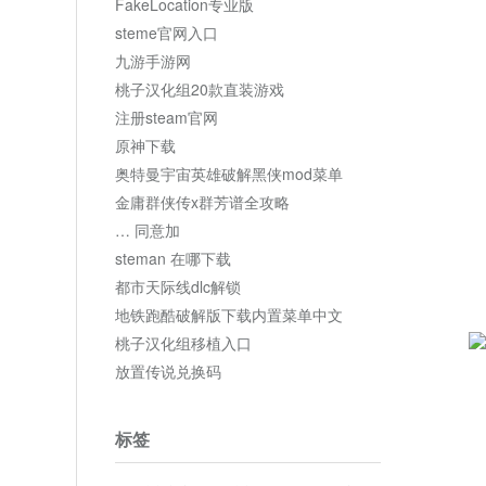
FakeLocation专业版
steme官网入口
九游手游网
桃子汉化组20款直装游戏
注册steam官网
原神下载
奥特曼宇宙英雄破解黑侠mod菜单
金庸群侠传x群芳谱全攻略
… 同意加
steman 在哪下载
都市天际线dlc解锁
地铁跑酷破解版下载内置菜单中文
桃子汉化组移植入口
放置传说兑换码
标签