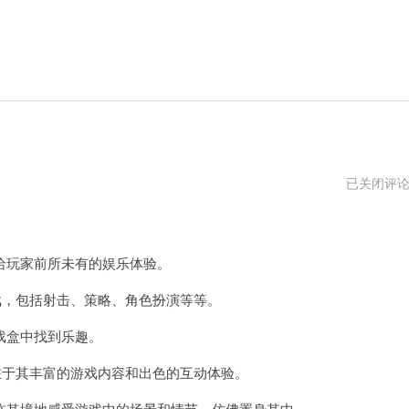
7723
已关闭评
浏
览
器
玩家前所未有的娱乐体验。
戏，包括射击、策略、角色扮演等等。
戏盒中找到乐趣。
在于其丰富的游戏内容和出色的互动体验。
其境地感受游戏中的场景和情节，仿佛置身其中。