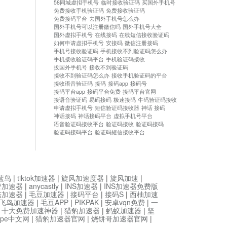
58同城虚拟手机号
临时接收验证码
买国外手机号
免费接收手机验证码
免费接收验证码
免费接码平台
去国外手机号怎么办
国外手机号可以注册微信吗
国外手机号大全
国外虚拟手机号
在线接码
在线短信接收验证码
如何申请虚拟手机号
安接码
微信注册接码
手机号接收验证码
手机接收不到验证码怎么办
手机接收验证码平台
手机验证码接收
拔国外手机号
接收不到验证码
接收不到验证码怎么办
接收手机验证码的平台
接收语音验证码
接码
接码app
接码号
接码平台app
接码平台免费
接码平台官网
接语音验证码
易码接码
极速接码
牛码验证码接收
申请虚拟手机号
短信验证码接收器
神话 接码
神话接码
神话接码平台
虚拟手机号平台
语音验证码接收平台
验证码接收
验证码接码
验证码接码平台
验证码短信接收平台
蓝鸟
|
tiktok加速器
|
旋风加速度器
|
旋风加速
|
管加速器
|
anycastly
|
INS加速器
|
INS加速器免费版
菇加速器
|
毛豆加速器
|
接码平台
|
接码S
|
西柚加速
飞鸟加速器
|
毛豆APP
|
PIKPAK
|
安卓vqn免费
|
一
|
十大免费加速神器
|
猎豹加速器
|
蚂蚁加速器
|
坚
type中文网
|
猎豹加速器官网
|
烧饼哥加速器官网
|