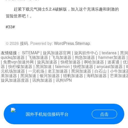
赶紧下载元气骑士5.2.4破解版，加入这个充满乐趣和刺激的
冒险世界吧！。
#33#
© 2026
接码
. Powered by:
WordPress
.
Sitemap
.
友情链接：
SITEMAP
|
旋风加速器官网
|
旋风软件中心
|
textarea
|
黑洞
quickq加速器
|
飞驰加速器
|
飞鸟加速器
|
狗急加速器
|
hammer加速器
|
免费vqn加速外网
|
旋风加速器
|
快橙加速器
|
啊哈加速器
|
迷雾通
|
优
器
|
快柠檬加速器
|
黑洞加速
|
falemon
|
快橙加速器
|
anycast加速器
|
i
元机场加速器
|
一元机场
|
老王加速器
|
黑洞加速器
|
白石山
|
小牛加速
果加速器
|
黑洞加速
|
银河加速器
|
猎豹加速器
|
海鸥加速器
|
芒果加速
旋风加速器度器
|
讯狗加速器
|
讯狗VPN
国外手机短信接码平台
点击