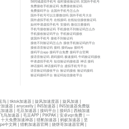
58同城虚拟手机号
临时接收验证码
买国外手机号
免费接收手机验证码
免费接收验证码
免费接码平台
去国外手机号怎么办
国外手机号可以注册微信吗
国外手机号大全
国外虚拟手机号
在线接码
在线短信接收验证码
如何申请虚拟手机号
安接码
微信注册接码
手机号接收验证码
手机接收不到验证码怎么办
手机接收验证码平台
手机验证码接收
拔国外手机号
接收不到验证码
接收不到验证码怎么办
接收手机验证码的平台
接收语音验证码
接码
接码app
接码号
接码平台app
接码平台免费
接码平台官网
接语音验证码
易码接码
极速接码
牛码验证码接收
申请虚拟手机号
短信验证码接收器
神话 接码
神话接码
神话接码平台
虚拟手机号平台
语音验证码接收平台
验证码接收
验证码接码
验证码接码平台
验证码短信接收平台
蓝鸟
|
tiktok加速器
|
旋风加速度器
|
旋风加速
|
管加速器
|
anycastly
|
INS加速器
|
INS加速器免费版
菇加速器
|
毛豆加速器
|
接码平台
|
接码S
|
西柚加速
飞鸟加速器
|
毛豆APP
|
PIKPAK
|
安卓vqn免费
|
一
|
十大免费加速神器
|
猎豹加速器
|
蚂蚁加速器
|
坚
type中文网
|
猎豹加速器官网
|
烧饼哥加速器官网
|