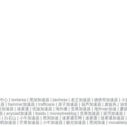
中心
|
textarea
|
黑洞加速器
|
jiaohess
|
老王加速器
|
烧饼哥加速器
|
小
速器
|
hammer加速器
|
trafficace
|
原子加速器
|
葫芦加速器
|
麦旋风
|
油
哈加速器
|
迷雾通
|
优途加速器
|
海外播
|
坚果加速器
|
海外vqn加速
|
蘑
器
|
anycast加速器
|
ibaidu
|
moneytreeblog
|
坚果加速器
|
派币加速器
|
器
|
白石山
|
小牛加速器
|
黑洞加速
|
迷雾通官网
|
迷雾通
|
迷雾通加速器
海鸥加速器
|
芒果加速器
|
小牛加速器
|
极光加速器
|
黑洞加速
|
movable