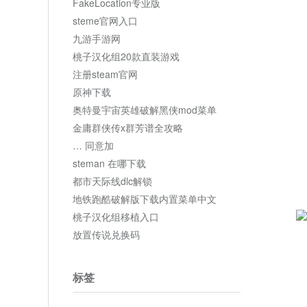
FakeLocation专业版
steme官网入口
九游手游网
桃子汉化组20款直装游戏
注册steam官网
原神下载
奥特曼宇宙英雄破解黑侠mod菜单
金庸群侠传x群芳谱全攻略
… 同意加
steman 在哪下载
都市天际线dlc解锁
地铁跑酷破解版下载内置菜单中文
桃子汉化组移植入口
放置传说兑换码
标签