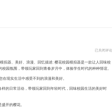
樱
已关闭评
花
校
模拟器、美好、浪漫、回忆描述: 樱花校园模拟器是一款让人回味校
园
模
的校园氛围，带领玩家回到青春岁月中，体验学生时代的种种情谊。
拟
器
下
您在现实生活中感受不到的浪漫和美好。
载
安
样的日常活动，带领玩家回到年轻时代，回味校园生活的美好时
装
是盛开的樱花。