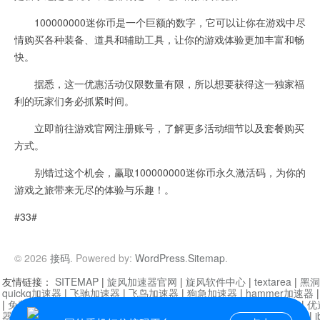
100000000迷你币是一个巨额的数字，它可以让你在游戏中尽
情购买各种装备、道具和辅助工具，让你的游戏体验更加丰富和畅
快。
据悉，这一优惠活动仅限数量有限，所以想要获得这一独家福
利的玩家们务必抓紧时间。
立即前往游戏官网注册账号，了解更多活动细节以及套餐购买
方式。
别错过这个机会，赢取100000000迷你币永久激活码，为你的
游戏之旅带来无尽的体验与乐趣！。
#33#
© 2026
接码
. Powered by:
WordPress
.
Sitemap
.
友情链接：
SITEMAP
|
旋风加速器官网
|
旋风软件中心
|
textarea
|
黑洞
quickq加速器
|
飞驰加速器
|
飞鸟加速器
|
狗急加速器
|
hammer加速器
|
免费vqn加速外网
|
旋风加速器
|
快橙加速器
|
啊哈加速器
|
迷雾通
|
优
器
|
快柠檬加速器
|
黑洞加速
|
falemon
|
快橙加速器
|
anycast加速器
|
i