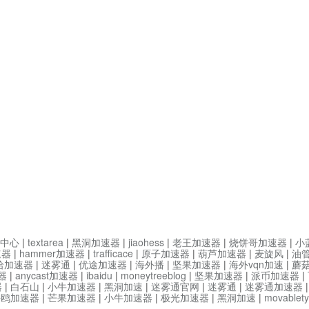
中心
|
textarea
|
黑洞加速器
|
jiaohess
|
老王加速器
|
烧饼哥加速器
|
小
速器
|
hammer加速器
|
trafficace
|
原子加速器
|
葫芦加速器
|
麦旋风
|
油
哈加速器
|
迷雾通
|
优途加速器
|
海外播
|
坚果加速器
|
海外vqn加速
|
蘑
器
|
anycast加速器
|
ibaidu
|
moneytreeblog
|
坚果加速器
|
派币加速器
|
器
|
白石山
|
小牛加速器
|
黑洞加速
|
迷雾通官网
|
迷雾通
|
迷雾通加速器
海鸥加速器
|
芒果加速器
|
小牛加速器
|
极光加速器
|
黑洞加速
|
movable