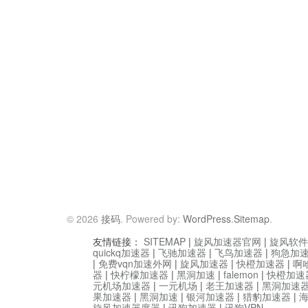
© 2026
接码
. Powered by:
WordPress
.
Sitemap
.
友情链接：
SITEMAP
|
旋风加速器官网
|
旋风软件
quickq加速器
|
飞驰加速器
|
飞鸟加速器
|
狗急加
|
免费vqn加速外网
|
旋风加速器
|
快橙加速器
|
啊
器
|
快柠檬加速器
|
黑洞加速
|
falemon
|
快橙加速
元机场加速器
|
一元机场
|
老王加速器
|
黑洞加速
果加速器
|
黑洞加速
|
银河加速器
|
猎豹加速器
|
旋风加速器度器
|
讯狗加速器
|
讯狗VPN