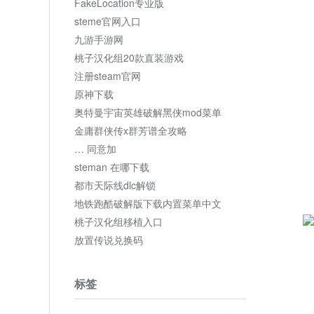
FakeLocation专业版
steme官网入口
九游手游网
桃子汉化组20款直装游戏
注册steam官网
原神下载
奥特曼宇宙英雄破解黑侠mod菜单
金庸群侠传x群芳谱全攻略
… 同意加
steman 在哪下载
都市天际线dlc解锁
地铁跑酷破解版下载内置菜单中文
桃子汉化组移植入口
放置传说兑换码
标签