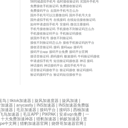
58同城虚拟手机号
临时接收验证码
买国外手机号
免费接收手机验证码
免费接收验证码
免费接码平台
去国外手机号怎么办
国外手机号可以注册微信吗
国外手机号大全
国外虚拟手机号
在线接码
在线短信接收验证码
如何申请虚拟手机号
安接码
微信注册接码
手机号接收验证码
手机接收不到验证码怎么办
手机接收验证码平台
手机验证码接收
拔国外手机号
接收不到验证码
接收不到验证码怎么办
接收手机验证码的平台
接收语音验证码
接码
接码app
接码号
接码平台app
接码平台免费
接码平台官网
接语音验证码
易码接码
极速接码
牛码验证码接收
申请虚拟手机号
短信验证码接收器
神话 接码
神话接码
神话接码平台
虚拟手机号平台
语音验证码接收平台
验证码接收
验证码接码
验证码接码平台
验证码短信接收平台
蓝鸟
|
tiktok加速器
|
旋风加速度器
|
旋风加速
|
管加速器
|
anycastly
|
INS加速器
|
INS加速器免费版
菇加速器
|
毛豆加速器
|
接码平台
|
接码S
|
西柚加速
飞鸟加速器
|
毛豆APP
|
PIKPAK
|
安卓vqn免费
|
一
|
十大免费加速神器
|
猎豹加速器
|
蚂蚁加速器
|
坚
type中文网
|
猎豹加速器官网
|
烧饼哥加速器官网
|