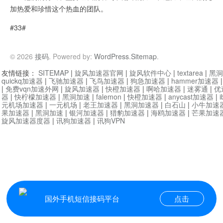
加热爱和珍惜这个热血的团队。
#33#
© 2026
接码
. Powered by:
WordPress
.
Sitemap
.
友情链接：
SITEMAP
|
旋风加速器官网
|
旋风软件中心
|
textarea
|
黑洞
quickq加速器
|
飞驰加速器
|
飞鸟加速器
|
狗急加速器
|
hammer加速器
|
免费vqn加速外网
|
旋风加速器
|
快橙加速器
|
啊哈加速器
|
迷雾通
|
优
器
|
快柠檬加速器
|
黑洞加速
|
falemon
|
快橙加速器
|
anycast加速器
|
i
元机场加速器
|
一元机场
|
老王加速器
|
黑洞加速器
|
白石山
|
小牛加速
果加速器
|
黑洞加速
|
银河加速器
|
猎豹加速器
|
海鸥加速器
|
芒果加速
旋风加速器度器
|
讯狗加速器
|
讯狗VPN
国外手机短信接码平台
点击