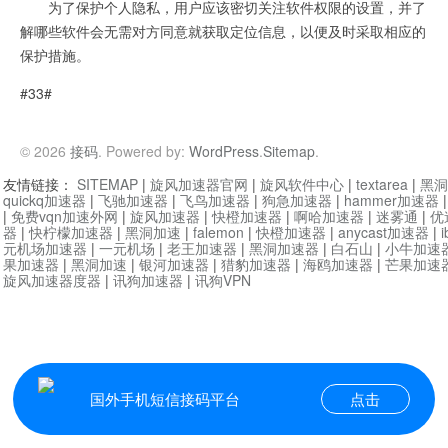
为了保护个人隐私，用户应该密切关注软件权限的设置，并了
解哪些软件会无需对方同意就获取定位信息，以便及时采取相应的
保护措施。
#33#
© 2026
接码
. Powered by:
WordPress
.
Sitemap
.
友情链接：
SITEMAP
|
旋风加速器官网
|
旋风软件中心
|
textarea
|
黑洞
quickq加速器
|
飞驰加速器
|
飞鸟加速器
|
狗急加速器
|
hammer加速器
|
免费vqn加速外网
|
旋风加速器
|
快橙加速器
|
啊哈加速器
|
迷雾通
|
优
器
|
快柠檬加速器
|
黑洞加速
|
falemon
|
快橙加速器
|
anycast加速器
|
i
元机场加速器
|
一元机场
|
老王加速器
|
黑洞加速器
|
白石山
|
小牛加速
果加速器
|
黑洞加速
|
银河加速器
|
猎豹加速器
|
海鸥加速器
|
芒果加速
旋风加速器度器
|
讯狗加速器
|
讯狗VPN
国外手机短信接码平台
点击