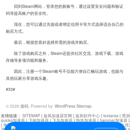
回到Steam网站，登录您的新账号，通过设置安全问题和验证
码等提高账户的安全性。
现在，您可以通过充值或者绑定信用卡等方式选择适合自己的
购买方式。
最后，根据您喜好选择所需的游戏并购买。
除了游戏购买之外，Steam还提供社区交流、游戏下载、游戏
存储等多项功能和服务。
因此，注册一个Steam账号不仅能方便自己畅玩游戏，也能与
其他玩家分享游戏乐趣。
#33#
© 2026
接码
. Powered by:
WordPress
.
Sitemap
.
友情链接：
SITEMAP
|
旋风加速器官网
|
旋风软件中心
|
textarea
|
黑洞
quickq加速器
|
飞驰加速器
|
飞鸟加速器
|
狗急加速器
|
hammer加速器
|
免费vqn加速外网
|
旋风加速器
|
快橙加速器
|
啊哈加速器
|
迷雾通
|
优
器
|
快柠檬加速器
|
黑洞加速
|
falemon
|
快橙加速器
|
anycast加速器
|
i