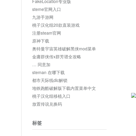
FakeLocation专业版
steme官网入口
九游手游网
桃子汉化组20款直装游戏
注册steam官网
原神下载
奥特曼宇宙英雄破解黑侠mod菜单
金庸群侠传x群芳谱全攻略
… 同意加
steman 在哪下载
都市天际线dlc解锁
地铁跑酷破解版下载内置菜单中文
桃子汉化组移植入口
放置传说兑换码
标签