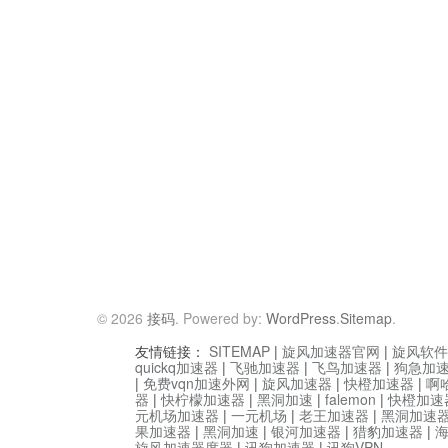
© 2026
接码
. Powered by:
WordPress
.
Sitemap
.
友情链接：
SITEMAP
|
旋风加速器官网
|
旋风软件
quickq加速器
|
飞驰加速器
|
飞鸟加速器
|
狗急加
|
免费vqn加速外网
|
旋风加速器
|
快橙加速器
|
啊
器
|
快柠檬加速器
|
黑洞加速
|
falemon
|
快橙加速
元机场加速器
|
一元机场
|
老王加速器
|
黑洞加速
果加速器
|
黑洞加速
|
银河加速器
|
猎豹加速器
|
旋风加速器度器
|
讯狗加速器
|
讯狗VPN