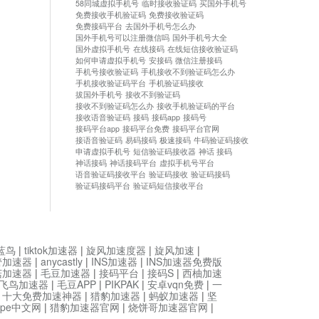
58同城虚拟手机号
临时接收验证码
买国外手机号
免费接收手机验证码
免费接收验证码
免费接码平台
去国外手机号怎么办
国外手机号可以注册微信吗
国外手机号大全
国外虚拟手机号
在线接码
在线短信接收验证码
如何申请虚拟手机号
安接码
微信注册接码
手机号接收验证码
手机接收不到验证码怎么办
手机接收验证码平台
手机验证码接收
拔国外手机号
接收不到验证码
接收不到验证码怎么办
接收手机验证码的平台
接收语音验证码
接码
接码app
接码号
接码平台app
接码平台免费
接码平台官网
接语音验证码
易码接码
极速接码
牛码验证码接收
申请虚拟手机号
短信验证码接收器
神话 接码
神话接码
神话接码平台
虚拟手机号平台
语音验证码接收平台
验证码接收
验证码接码
验证码接码平台
验证码短信接收平台
蓝鸟
|
tiktok加速器
|
旋风加速度器
|
旋风加速
|
管加速器
|
anycastly
|
INS加速器
|
INS加速器免费版
菇加速器
|
毛豆加速器
|
接码平台
|
接码S
|
西柚加速
飞鸟加速器
|
毛豆APP
|
PIKPAK
|
安卓vqn免费
|
一
|
十大免费加速神器
|
猎豹加速器
|
蚂蚁加速器
|
坚
type中文网
|
猎豹加速器官网
|
烧饼哥加速器官网
|