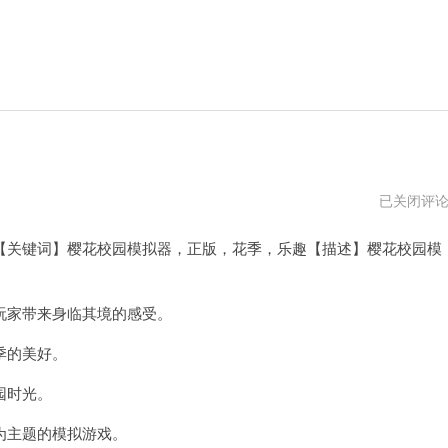
樱
已关闭评
花
校
关键词】樱花校园模拟器，正版，花季，乐趣【描述】樱花校园模
园
模
拟
器
下
家带来身临其境的感受。
载
安
季的美好。
装
园时光。
主题的模拟游戏。