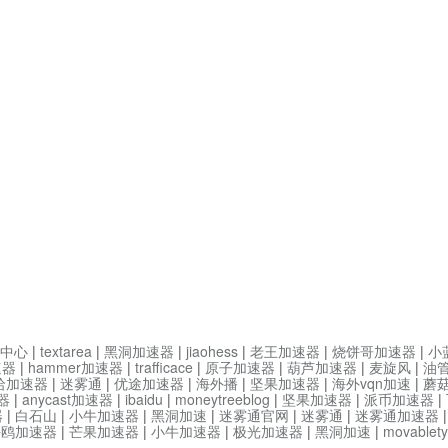
中心
|
textarea
|
黑洞加速器
|
jiaohess
|
老王加速器
|
烧饼哥加速器
|
小
速器
|
hammer加速器
|
trafficace
|
原子加速器
|
葫芦加速器
|
麦旋风
|
油
哈加速器
|
迷雾通
|
优途加速器
|
海外播
|
坚果加速器
|
海外vqn加速
|
蘑
器
|
anycast加速器
|
ibaidu
|
moneytreeblog
|
坚果加速器
|
派币加速器
|
器
|
白石山
|
小牛加速器
|
黑洞加速
|
迷雾通官网
|
迷雾通
|
迷雾通加速器
海鸥加速器
|
芒果加速器
|
小牛加速器
|
极光加速器
|
黑洞加速
|
movable