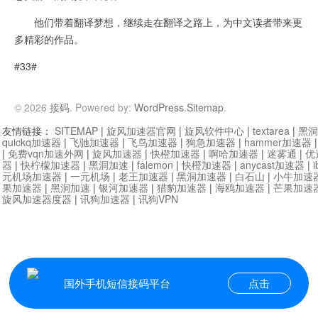
他们带着翻译梦想，继续走在翻译之路上，为中文读者带来更
多精彩的作品。
#33#
© 2026
接码
. Powered by:
WordPress
.
Sitemap
.
友情链接：
SITEMAP
|
旋风加速器官网
|
旋风软件中心
|
textarea
|
黑洞
quickq加速器
|
飞驰加速器
|
飞鸟加速器
|
狗急加速器
|
hammer加速器
|
免费vqn加速外网
|
旋风加速器
|
快橙加速器
|
啊哈加速器
|
迷雾通
|
优
器
|
快柠檬加速器
|
黑洞加速
|
falemon
|
快橙加速器
|
anycast加速器
|
i
元机场加速器
|
一元机场
|
老王加速器
|
黑洞加速器
|
白石山
|
小牛加速
果加速器
|
黑洞加速
|
银河加速器
|
猎豹加速器
|
海鸥加速器
|
芒果加速
旋风加速器度器
|
讯狗加速器
|
讯狗VPN
国外手机短信接码平台
点击