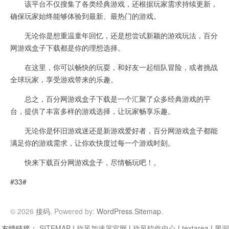
该平台不仅搜集了各类经典游戏，还根据玩家需求持续更新，
确保玩家始终能够体验到最新、最热门的游戏。
无论你是想重温童年回忆，还是想尝试新颖的游戏玩法，百分
网游戏盒子下载都是你的理想选择。
在这里，你可以畅快的玩耍，和好友一起组队冒险，或者挑战
全球玩家，享受游戏带来的乐趣。
总之，百分网游戏盒子下载是一个汇聚了众多经典游戏的平
台，提供了丰富多样的游戏选择，让玩家畅享乐趣。
无论你是怀旧游戏迷还是新游戏爱好者，百分网游戏盒子都能
满足你的游戏需求，让你欢快度过每一个游戏时刻。
快来下载百分网游戏盒子，尽情畅玩吧！。
#33#
© 2026
接码
. Powered by:
WordPress
.
Sitemap
.
友情链接：
SITEMAP
|
旋风加速器官网
|
旋风软件中心
|
textarea
|
黑洞