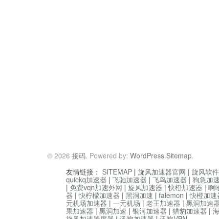
© 2026
接码
. Powered by:
WordPress
.
Sitemap
.
友情链接：
SITEMAP
|
旋风加速器官网
|
旋风软件
quickq加速器
|
飞驰加速器
|
飞鸟加速器
|
狗急加
|
免费vqn加速外网
|
旋风加速器
|
快橙加速器
|
啊
器
|
快柠檬加速器
|
黑洞加速
|
falemon
|
快橙加速
元机场加速器
|
一元机场
|
老王加速器
|
黑洞加速
果加速器
|
黑洞加速
|
银河加速器
|
猎豹加速器
|
旋风加速器度器
|
讯狗加速器
|
讯狗VPN