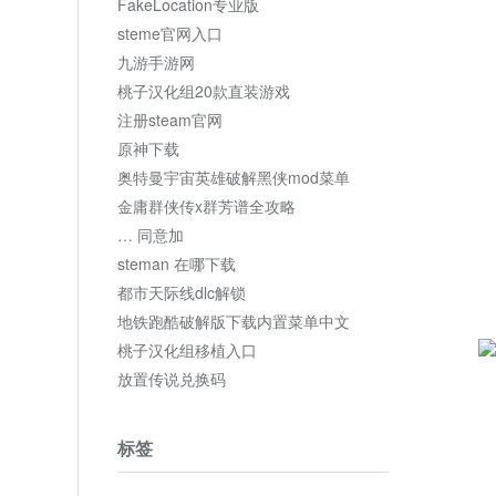
FakeLocation专业版
steme官网入口
九游手游网
桃子汉化组20款直装游戏
注册steam官网
原神下载
奥特曼宇宙英雄破解黑侠mod菜单
金庸群侠传x群芳谱全攻略
… 同意加
steman 在哪下载
都市天际线dlc解锁
地铁跑酷破解版下载内置菜单中文
桃子汉化组移植入口
放置传说兑换码
标签