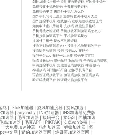
58同城虚拟手机号
临时接收验证码
买国外手机号
免费接收手机验证码
免费接收验证码
免费接码平台
去国外手机号怎么办
国外手机号可以注册微信吗
国外手机号大全
国外虚拟手机号
在线接码
在线短信接收验证码
如何申请虚拟手机号
安接码
微信注册接码
手机号接收验证码
手机接收不到验证码怎么办
手机接收验证码平台
手机验证码接收
拔国外手机号
接收不到验证码
接收不到验证码怎么办
接收手机验证码的平台
接收语音验证码
接码
接码app
接码号
接码平台app
接码平台免费
接码平台官网
接语音验证码
易码接码
极速接码
牛码验证码接收
申请虚拟手机号
短信验证码接收器
神话 接码
神话接码
神话接码平台
虚拟手机号平台
语音验证码接收平台
验证码接收
验证码接码
验证码接码平台
验证码短信接收平台
蓝鸟
|
tiktok加速器
|
旋风加速度器
|
旋风加速
|
管加速器
|
anycastly
|
INS加速器
|
INS加速器免费版
菇加速器
|
毛豆加速器
|
接码平台
|
接码S
|
西柚加速
飞鸟加速器
|
毛豆APP
|
PIKPAK
|
安卓vqn免费
|
一
|
十大免费加速神器
|
猎豹加速器
|
蚂蚁加速器
|
坚
type中文网
|
猎豹加速器官网
|
烧饼哥加速器官网
|