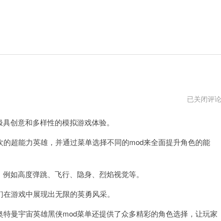
奥
已关闭评
特
曼
极具创意和多样性的模拟游戏体验。
宇
宙
英
超能力英雄，并通过菜单选择不同的mod来全面提升角色的能
雄
黑
侠
菜
，例如高度弹跳、飞行、隐身、烈焰视觉等。
单
版
在游戏中展现出无限的英勇风采。
曼宇宙英雄黑侠mod菜单还提供了众多精彩的角色选择，让玩家