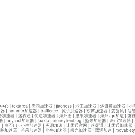
中心
|
textarea
|
黑洞加速器
|
jiaohess
|
老王加速器
|
烧饼哥加速器
|
小
速器
|
hammer加速器
|
trafficace
|
原子加速器
|
葫芦加速器
|
麦旋风
|
油
哈加速器
|
迷雾通
|
优途加速器
|
海外播
|
坚果加速器
|
海外vqn加速
|
蘑
器
|
anycast加速器
|
ibaidu
|
moneytreeblog
|
坚果加速器
|
派币加速器
|
器
|
白石山
|
小牛加速器
|
黑洞加速
|
迷雾通官网
|
迷雾通
|
迷雾通加速器
海鸥加速器
|
芒果加速器
|
小牛加速器
|
极光加速器
|
黑洞加速
|
movable