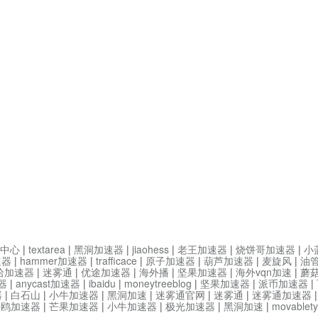
中心
|
textarea
|
黑洞加速器
|
jiaohess
|
老王加速器
|
烧饼哥加速器
|
小
速器
|
hammer加速器
|
trafficace
|
原子加速器
|
葫芦加速器
|
麦旋风
|
油
哈加速器
|
迷雾通
|
优途加速器
|
海外播
|
坚果加速器
|
海外vqn加速
|
蘑
器
|
anycast加速器
|
ibaidu
|
moneytreeblog
|
坚果加速器
|
派币加速器
|
器
|
白石山
|
小牛加速器
|
黑洞加速
|
迷雾通官网
|
迷雾通
|
迷雾通加速器
海鸥加速器
|
芒果加速器
|
小牛加速器
|
极光加速器
|
黑洞加速
|
movable