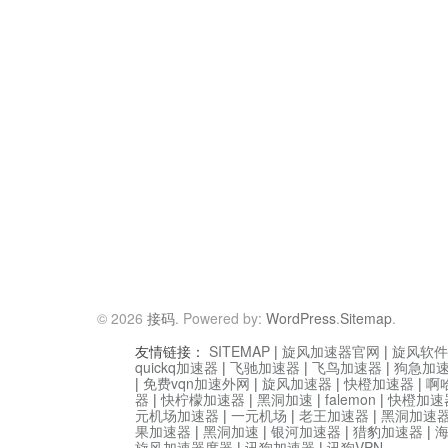
© 2026
接码
. Powered by:
WordPress
.
Sitemap
.
友情链接：
SITEMAP
|
旋风加速器官网
|
旋风软件
quickq加速器
|
飞驰加速器
|
飞鸟加速器
|
狗急加
|
免费vqn加速外网
|
旋风加速器
|
快橙加速器
|
啊
器
|
快柠檬加速器
|
黑洞加速
|
falemon
|
快橙加速
元机场加速器
|
一元机场
|
老王加速器
|
黑洞加速
果加速器
|
黑洞加速
|
银河加速器
|
猎豹加速器
|
旋风加速器度器
|
讯狗加速器
|
讯狗VPN