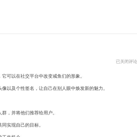
咸
已关闭评
鱼
之
它可以在社交平台中改变咸鱼们的形象。
王
修
改
像以及个性签名，让自己在别人眼中焕发新的魅力。
器
ce
群，并将他们推荐给用户。
同实现自己的目标。
的工作机会。