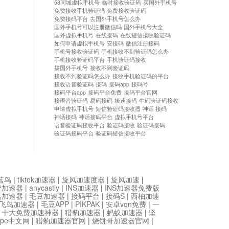
58同城虚拟手机号
临时接收验证码
买国外手机号
免费接收手机验证码
免费接收验证码
免费接码平台
去国外手机号怎么办
国外手机号可以注册微信吗
国外手机号大全
国外虚拟手机号
在线接码
在线短信接收验证码
如何申请虚拟手机号
安接码
微信注册接码
手机号接收验证码
手机接收不到验证码怎么办
手机接收验证码平台
手机验证码接收
拔国外手机号
接收不到验证码
接收不到验证码怎么办
接收手机验证码的平台
接收语音验证码
接码
接码app
接码号
接码平台app
接码平台免费
接码平台官网
接语音验证码
易码接码
极速接码
牛码验证码接收
申请虚拟手机号
短信验证码接收器
神话 接码
神话接码
神话接码平台
虚拟手机号平台
语音验证码接收平台
验证码接收
验证码接码
验证码接码平台
验证码短信接收平台
蓝鸟
|
tiktok加速器
|
旋风加速度器
|
旋风加速
|
管加速器
|
anycastly
|
INS加速器
|
INS加速器免费版
菇加速器
|
毛豆加速器
|
接码平台
|
接码S
|
西柚加速
飞鸟加速器
|
毛豆APP
|
PIKPAK
|
安卓vqn免费
|
一
|
十大免费加速神器
|
猎豹加速器
|
蚂蚁加速器
|
坚
type中文网
|
猎豹加速器官网
|
烧饼哥加速器官网
|