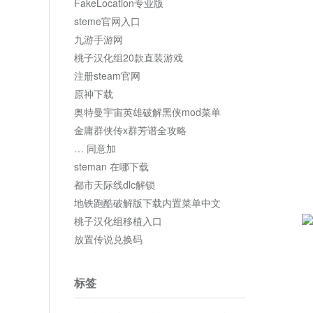
FakeLocation专业版
steme官网入口
九游手游网
桃子汉化组20款直装游戏
注册steam官网
原神下载
奥特曼宇宙英雄破解黑侠mod菜单
金庸群侠传x群芳谱全攻略
… 同意加
steman 在哪下载
都市天际线dlc解锁
地铁跑酷破解版下载内置菜单中文
桃子汉化组移植入口
放置传说兑换码
标签