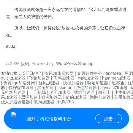
传说收藏就像是一座永远存在的博物馆，它让我们能够重温过
去，感受人类智慧的光芒。
所以，让我们一起将传说“放置”在心灵的角落，让它们永远存
在。
#33#
© 2026
接码
. Powered by:
WordPress
.
Sitemap
.
友情链接：
SITEMAP
|
旋风加速器官网
|
旋风软件中心
|
textarea
|
黑洞
quickq加速器
|
飞驰加速器
|
飞鸟加速器
|
狗急加速器
|
hammer加速器
|
免费vqn加速外网
|
旋风加速器
|
快橙加速器
|
啊哈加速器
|
迷雾通
|
优
器
|
快柠檬加速器
|
黑洞加速
|
falemon
|
快橙加速器
|
anycast加速器
|
i
元机场加速器
|
一元机场
|
老王加速器
|
黑洞加速器
|
白石山
|
小牛加速
果加速器
|
黑洞加速
|
银河加速器
|
猎豹加速器
|
海鸥加速器
|
芒果加速
旋风加速器度器
|
讯狗加速器
|
讯狗VPN
国外手机短信接码平台
点击