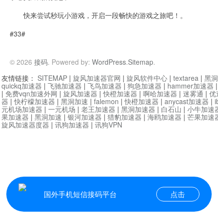
快来尝试秒玩小游戏，开启一段畅快的游戏之旅吧！。
#33#
© 2026
接码
. Powered by:
WordPress
.
Sitemap
.
友情链接：
SITEMAP
|
旋风加速器官网
|
旋风软件中心
|
textarea
|
黑洞
quickq加速器
|
飞驰加速器
|
飞鸟加速器
|
狗急加速器
|
hammer加速器
|
免费vqn加速外网
|
旋风加速器
|
快橙加速器
|
啊哈加速器
|
迷雾通
|
优
器
|
快柠檬加速器
|
黑洞加速
|
falemon
|
快橙加速器
|
anycast加速器
|
i
元机场加速器
|
一元机场
|
老王加速器
|
黑洞加速器
|
白石山
|
小牛加速
果加速器
|
黑洞加速
|
银河加速器
|
猎豹加速器
|
海鸥加速器
|
芒果加速
旋风加速器度器
|
讯狗加速器
|
讯狗VPN
国外手机短信接码平台
点击