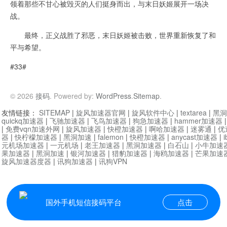
领着那些不甘心被毁灭的人们挺身而出，与末日妖姬展开一场决
战。
最终，正义战胜了邪恶，末日妖姬被击败，世界重新恢复了和
平与希望。
#33#
© 2026
接码
. Powered by:
WordPress
.
Sitemap
.
友情链接：
SITEMAP
|
旋风加速器官网
|
旋风软件中心
|
textarea
|
黑洞
quickq加速器
|
飞驰加速器
|
飞鸟加速器
|
狗急加速器
|
hammer加速器
|
免费vqn加速外网
|
旋风加速器
|
快橙加速器
|
啊哈加速器
|
迷雾通
|
优
器
|
快柠檬加速器
|
黑洞加速
|
falemon
|
快橙加速器
|
anycast加速器
|
i
元机场加速器
|
一元机场
|
老王加速器
|
黑洞加速器
|
白石山
|
小牛加速
果加速器
|
黑洞加速
|
银河加速器
|
猎豹加速器
|
海鸥加速器
|
芒果加速
旋风加速器度器
|
讯狗加速器
|
讯狗VPN
国外手机短信接码平台
点击