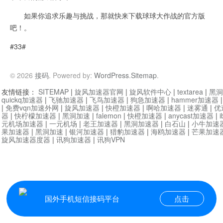
如果你追求乐趣与挑战，那就快来下载球球大作战的官方版
吧！。
#33#
© 2026
接码
. Powered by:
WordPress
.
Sitemap
.
友情链接：
SITEMAP
|
旋风加速器官网
|
旋风软件中心
|
textarea
|
黑洞
quickq加速器
|
飞驰加速器
|
飞鸟加速器
|
狗急加速器
|
hammer加速器
|
免费vqn加速外网
|
旋风加速器
|
快橙加速器
|
啊哈加速器
|
迷雾通
|
优
器
|
快柠檬加速器
|
黑洞加速
|
falemon
|
快橙加速器
|
anycast加速器
|
i
元机场加速器
|
一元机场
|
老王加速器
|
黑洞加速器
|
白石山
|
小牛加速
果加速器
|
黑洞加速
|
银河加速器
|
猎豹加速器
|
海鸥加速器
|
芒果加速
旋风加速器度器
|
讯狗加速器
|
讯狗VPN
国外手机短信接码平台
点击