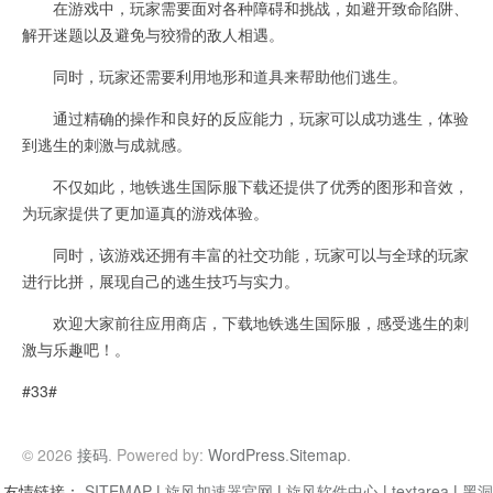
在游戏中，玩家需要面对各种障碍和挑战，如避开致命陷阱、
解开迷题以及避免与狡猾的敌人相遇。
同时，玩家还需要利用地形和道具来帮助他们逃生。
通过精确的操作和良好的反应能力，玩家可以成功逃生，体验
到逃生的刺激与成就感。
不仅如此，地铁逃生国际服下载还提供了优秀的图形和音效，
为玩家提供了更加逼真的游戏体验。
同时，该游戏还拥有丰富的社交功能，玩家可以与全球的玩家
进行比拼，展现自己的逃生技巧与实力。
欢迎大家前往应用商店，下载地铁逃生国际服，感受逃生的刺
激与乐趣吧！。
#33#
© 2026
接码
. Powered by:
WordPress
.
Sitemap
.
友情链接：
SITEMAP
|
旋风加速器官网
|
旋风软件中心
|
textarea
|
黑洞