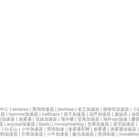
中心
|
textarea
|
黑洞加速器
|
jiaohess
|
老王加速器
|
烧饼哥加速器
|
小
速器
|
hammer加速器
|
trafficace
|
原子加速器
|
葫芦加速器
|
麦旋风
|
油
哈加速器
|
迷雾通
|
优途加速器
|
海外播
|
坚果加速器
|
海外vqn加速
|
蘑
器
|
anycast加速器
|
ibaidu
|
moneytreeblog
|
坚果加速器
|
派币加速器
|
器
|
白石山
|
小牛加速器
|
黑洞加速
|
迷雾通官网
|
迷雾通
|
迷雾通加速器
海鸥加速器
|
芒果加速器
|
小牛加速器
|
极光加速器
|
黑洞加速
|
movable