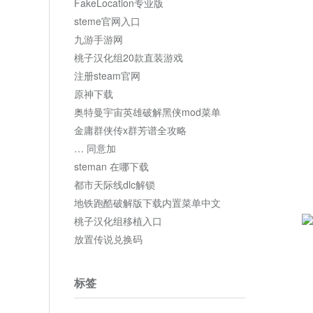
FakeLocation专业版
steme官网入口
九游手游网
桃子汉化组20款直装游戏
注册steam官网
原神下载
奥特曼宇宙英雄破解黑侠mod菜单
金庸群侠传x群芳谱全攻略
… 同意加
steman 在哪下载
都市天际线dlc解锁
地铁跑酷破解版下载内置菜单中文
桃子汉化组移植入口
放置传说兑换码
标签