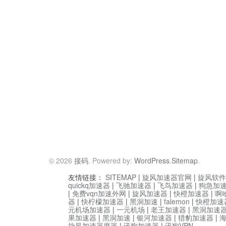
© 2026
接码
. Powered by:
WordPress
.
Sitemap
.
友情链接：
SITEMAP
|
旋风加速器官网
|
旋风软件
quickq加速器
|
飞驰加速器
|
飞鸟加速器
|
狗急加
|
免费vqn加速外网
|
旋风加速器
|
快橙加速器
|
啊
器
|
快柠檬加速器
|
黑洞加速
|
falemon
|
快橙加速
元机场加速器
|
一元机场
|
老王加速器
|
黑洞加速
果加速器
|
黑洞加速
|
银河加速器
|
猎豹加速器
|
旋风加速器度器
|
讯狗加速器
|
讯狗VPN