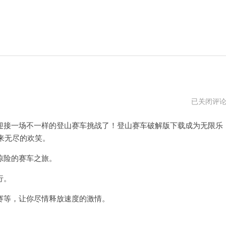
登
已关闭评
山
赛
接一场不一样的登山赛车挑战了！登山赛车破解版下载成为无限乐
车
21.55.3
来无尽的欢笑。
破
解
版
惊险的赛车之旅。
行。
等，让你尽情释放速度的激情。