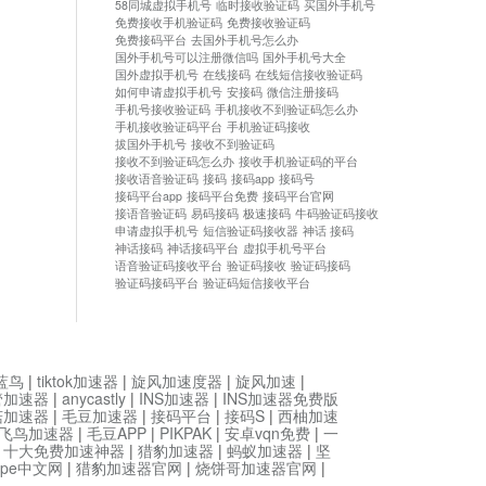
58同城虚拟手机号
临时接收验证码
买国外手机号
免费接收手机验证码
免费接收验证码
免费接码平台
去国外手机号怎么办
国外手机号可以注册微信吗
国外手机号大全
国外虚拟手机号
在线接码
在线短信接收验证码
如何申请虚拟手机号
安接码
微信注册接码
手机号接收验证码
手机接收不到验证码怎么办
手机接收验证码平台
手机验证码接收
拔国外手机号
接收不到验证码
接收不到验证码怎么办
接收手机验证码的平台
接收语音验证码
接码
接码app
接码号
接码平台app
接码平台免费
接码平台官网
接语音验证码
易码接码
极速接码
牛码验证码接收
申请虚拟手机号
短信验证码接收器
神话 接码
神话接码
神话接码平台
虚拟手机号平台
语音验证码接收平台
验证码接收
验证码接码
验证码接码平台
验证码短信接收平台
蓝鸟
|
tiktok加速器
|
旋风加速度器
|
旋风加速
|
管加速器
|
anycastly
|
INS加速器
|
INS加速器免费版
菇加速器
|
毛豆加速器
|
接码平台
|
接码S
|
西柚加速
飞鸟加速器
|
毛豆APP
|
PIKPAK
|
安卓vqn免费
|
一
|
十大免费加速神器
|
猎豹加速器
|
蚂蚁加速器
|
坚
type中文网
|
猎豹加速器官网
|
烧饼哥加速器官网
|