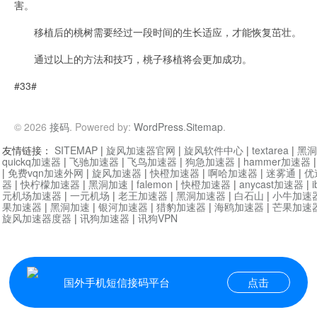
害。
移植后的桃树需要经过一段时间的生长适应，才能恢复茁壮。
通过以上的方法和技巧，桃子移植将会更加成功。
#33#
© 2026
接码
. Powered by:
WordPress
.
Sitemap
.
友情链接：
SITEMAP
|
旋风加速器官网
|
旋风软件中心
|
textarea
|
黑洞
quickq加速器
|
飞驰加速器
|
飞鸟加速器
|
狗急加速器
|
hammer加速器
|
免费vqn加速外网
|
旋风加速器
|
快橙加速器
|
啊哈加速器
|
迷雾通
|
优
器
|
快柠檬加速器
|
黑洞加速
|
falemon
|
快橙加速器
|
anycast加速器
|
i
元机场加速器
|
一元机场
|
老王加速器
|
黑洞加速器
|
白石山
|
小牛加速
果加速器
|
黑洞加速
|
银河加速器
|
猎豹加速器
|
海鸥加速器
|
芒果加速
旋风加速器度器
|
讯狗加速器
|
讯狗VPN
国外手机短信接码平台
点击