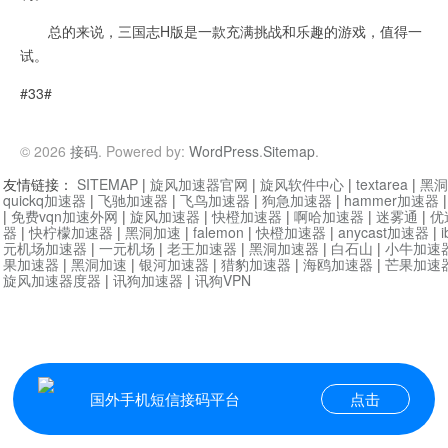
总的来说，三国志H版是一款充满挑战和乐趣的游戏，值得一
试。
#33#
© 2026
接码
. Powered by:
WordPress
.
Sitemap
.
友情链接：
SITEMAP
|
旋风加速器官网
|
旋风软件中心
|
textarea
|
黑洞
quickq加速器
|
飞驰加速器
|
飞鸟加速器
|
狗急加速器
|
hammer加速器
|
免费vqn加速外网
|
旋风加速器
|
快橙加速器
|
啊哈加速器
|
迷雾通
|
优
器
|
快柠檬加速器
|
黑洞加速
|
falemon
|
快橙加速器
|
anycast加速器
|
i
元机场加速器
|
一元机场
|
老王加速器
|
黑洞加速器
|
白石山
|
小牛加速
果加速器
|
黑洞加速
|
银河加速器
|
猎豹加速器
|
海鸥加速器
|
芒果加速
旋风加速器度器
|
讯狗加速器
|
讯狗VPN
国外手机短信接码平台
点击