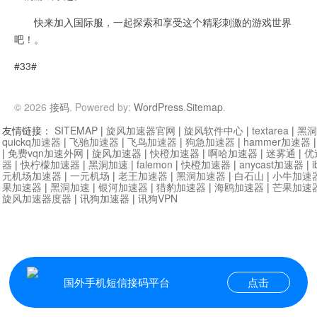
快来加入国际服，一起探索和享受这个精彩刺激的游戏世界
吧！。
#33#
© 2026
接码
. Powered by:
WordPress
.
Sitemap
.
友情链接：
SITEMAP
|
旋风加速器官网
|
旋风软件中心
|
textarea
|
黑洞
quickq加速器
|
飞驰加速器
|
飞鸟加速器
|
狗急加速器
|
hammer加速器
|
免费vqn加速外网
|
旋风加速器
|
快橙加速器
|
啊哈加速器
|
迷雾通
|
优
器
|
快柠檬加速器
|
黑洞加速
|
falemon
|
快橙加速器
|
anycast加速器
|
i
元机场加速器
|
一元机场
|
老王加速器
|
黑洞加速器
|
白石山
|
小牛加速
果加速器
|
黑洞加速
|
银河加速器
|
猎豹加速器
|
海鸥加速器
|
芒果加速
旋风加速器度器
|
讯狗加速器
|
讯狗VPN
国外手机短信接码平台
点击