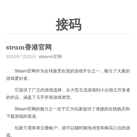
接码
steam香港官网
2024年7月22日
steanm官网
Steam官网作为全球最受欢迎的游戏平台之一，吸引了大量的
游戏爱好者。
它提供了广泛的游戏选择，从大型主流游戏到小众独立开发者
的作品，涵盖了几乎所有游戏类型。
Steam官网的魅力之一在于它为玩家提供了便捷的在线购买和
下载游戏的渠道。
玩家只需简单注册账户，就可以随时随地浏览和购买心仪的游
戏。