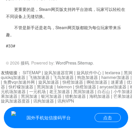
更重要的是，Steam网页版支持跨平台游戏，玩家可以轻松在
不同设备上无缝切换。
不管是新手还是老鸟，Steam网页版都能为每位玩家带来乐
趣。
#33#
© 2026
接码
. Powered by:
WordPress
.
Sitemap
.
友情链接：
SITEMAP
|
旋风加速器官网
|
旋风软件中心
|
textarea
|
黑洞
quickq加速器
|
飞驰加速器
|
飞鸟加速器
|
狗急加速器
|
hammer加速器
|
免费vqn加速外网
|
旋风加速器
|
快橙加速器
|
啊哈加速器
|
迷雾通
|
优
器
|
快柠檬加速器
|
黑洞加速
|
falemon
|
快橙加速器
|
anycast加速器
|
i
元机场加速器
|
一元机场
|
老王加速器
|
黑洞加速器
|
白石山
|
小牛加速
果加速器
|
黑洞加速
|
银河加速器
|
猎豹加速器
|
海鸥加速器
|
芒果加速
旋风加速器度器
|
讯狗加速器
|
讯狗VPN
国外手机短信接码平台
点击