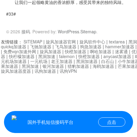
让我们一起领略黄油的香浓醇厚，感受其带来的独特风味。
#33#
© 2026
接码
. Powered by:
WordPress
.
Sitemap
.
友情链接：
SITEMAP
|
旋风加速器官网
|
旋风软件中心
|
textarea
|
黑洞
quickq加速器
|
飞驰加速器
|
飞鸟加速器
|
狗急加速器
|
hammer加速器
|
免费vqn加速外网
|
旋风加速器
|
快橙加速器
|
啊哈加速器
|
迷雾通
|
优
器
|
快柠檬加速器
|
黑洞加速
|
falemon
|
快橙加速器
|
anycast加速器
|
i
元机场加速器
|
一元机场
|
老王加速器
|
黑洞加速器
|
白石山
|
小牛加速
果加速器
|
黑洞加速
|
银河加速器
|
猎豹加速器
|
海鸥加速器
|
芒果加速
旋风加速器度器
|
讯狗加速器
|
讯狗VPN
国外手机短信接码平台
点击