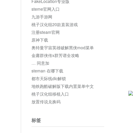
FakeLocation专业版
steme官网入口
九游手游网
桃子汉化组20款直装游戏
注册steam官网
原神下载
奥特曼宇宙英雄破解黑侠mod菜单
金庸群侠传x群芳谱全攻略
… 同意加
steman 在哪下载
都市天际线dlc解锁
地铁跑酷破解版下载内置菜单中文
桃子汉化组移植入口
放置传说兑换码
标签