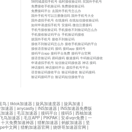
58同城虚拟手机号
临时接收验证码
买国外手机号
免费接收手机验证码
免费接收验证码
免费接码平台
去国外手机号怎么办
国外手机号可以注册微信吗
国外手机号大全
国外虚拟手机号
在线接码
在线短信接收验证码
如何申请虚拟手机号
安接码
微信注册接码
手机号接收验证码
手机接收不到验证码怎么办
手机接收验证码平台
手机验证码接收
拔国外手机号
接收不到验证码
接收不到验证码怎么办
接收手机验证码的平台
接收语音验证码
接码
接码app
接码号
接码平台app
接码平台免费
接码平台官网
接语音验证码
易码接码
极速接码
牛码验证码接收
申请虚拟手机号
短信验证码接收器
神话 接码
神话接码
神话接码平台
虚拟手机号平台
语音验证码接收平台
验证码接收
验证码接码
验证码接码平台
验证码短信接收平台
蓝鸟
|
tiktok加速器
|
旋风加速度器
|
旋风加速
|
管加速器
|
anycastly
|
INS加速器
|
INS加速器免费版
菇加速器
|
毛豆加速器
|
接码平台
|
接码S
|
西柚加速
飞鸟加速器
|
毛豆APP
|
PIKPAK
|
安卓vqn免费
|
一
|
十大免费加速神器
|
猎豹加速器
|
蚂蚁加速器
|
坚
type中文网
|
猎豹加速器官网
|
烧饼哥加速器官网
|