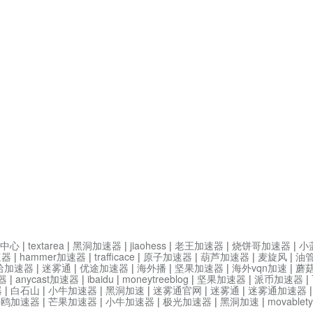
中心
|
textarea
|
黑洞加速器
|
jiaohess
|
老王加速器
|
烧饼哥加速器
|
小
速器
|
hammer加速器
|
trafficace
|
原子加速器
|
葫芦加速器
|
麦旋风
|
油
哈加速器
|
迷雾通
|
优途加速器
|
海外播
|
坚果加速器
|
海外vqn加速
|
蘑
器
|
anycast加速器
|
ibaidu
|
moneytreeblog
|
坚果加速器
|
派币加速器
|
器
|
白石山
|
小牛加速器
|
黑洞加速
|
迷雾通官网
|
迷雾通
|
迷雾通加速器
海鸥加速器
|
芒果加速器
|
小牛加速器
|
极光加速器
|
黑洞加速
|
movable