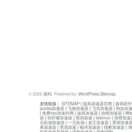
© 2026
接码
. Powered by:
WordPress
.
Sitemap
.
友情链接：
SITEMAP
|
旋风加速器官网
|
旋风软件
quickq加速器
|
飞驰加速器
|
飞鸟加速器
|
狗急加
|
免费vqn加速外网
|
旋风加速器
|
快橙加速器
|
啊
器
|
快柠檬加速器
|
黑洞加速
|
falemon
|
快橙加速
元机场加速器
|
一元机场
|
老王加速器
|
黑洞加速
果加速器
|
黑洞加速
|
银河加速器
|
猎豹加速器
|
旋风加速器度器
|
讯狗加速器
|
讯狗VPN