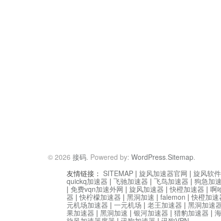
© 2026
接码
. Powered by:
WordPress
.
Sitemap
.
友情链接：
SITEMAP
|
旋风加速器官网
|
旋风软件
quickq加速器
|
飞驰加速器
|
飞鸟加速器
|
狗急加
|
免费vqn加速外网
|
旋风加速器
|
快橙加速器
|
啊
器
|
快柠檬加速器
|
黑洞加速
|
falemon
|
快橙加速
元机场加速器
|
一元机场
|
老王加速器
|
黑洞加速
果加速器
|
黑洞加速
|
银河加速器
|
猎豹加速器
|
旋风加速器度器
|
讯狗加速器
|
讯狗VPN