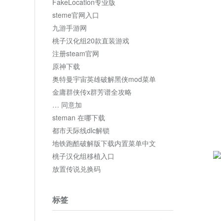
FakeLocation专业版
steme官网入口
九游手游网
桃子汉化组20款直装游戏
注册steam官网
原神下载
奥特曼宇宙英雄破解黑侠mod菜单
金庸群侠传x群芳谱全攻略
… 同意加
steman 在哪下载
都市天际线dlc解锁
地铁跑酷破解版下载内置菜单中文
桃子汉化组移植入口
放置传说兑换码
标签