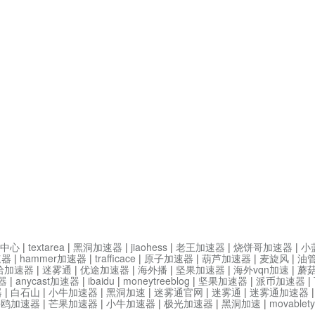
中心
|
textarea
|
黑洞加速器
|
jiaohess
|
老王加速器
|
烧饼哥加速器
|
小
速器
|
hammer加速器
|
trafficace
|
原子加速器
|
葫芦加速器
|
麦旋风
|
油
哈加速器
|
迷雾通
|
优途加速器
|
海外播
|
坚果加速器
|
海外vqn加速
|
蘑
器
|
anycast加速器
|
ibaidu
|
moneytreeblog
|
坚果加速器
|
派币加速器
|
器
|
白石山
|
小牛加速器
|
黑洞加速
|
迷雾通官网
|
迷雾通
|
迷雾通加速器
海鸥加速器
|
芒果加速器
|
小牛加速器
|
极光加速器
|
黑洞加速
|
movable