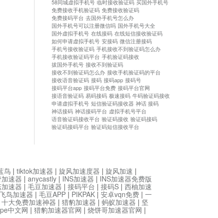
58同城虚拟手机号
临时接收验证码
买国外手机号
免费接收手机验证码
免费接收验证码
免费接码平台
去国外手机号怎么办
国外手机号可以注册微信吗
国外手机号大全
国外虚拟手机号
在线接码
在线短信接收验证码
如何申请虚拟手机号
安接码
微信注册接码
手机号接收验证码
手机接收不到验证码怎么办
手机接收验证码平台
手机验证码接收
拔国外手机号
接收不到验证码
接收不到验证码怎么办
接收手机验证码的平台
接收语音验证码
接码
接码app
接码号
接码平台app
接码平台免费
接码平台官网
接语音验证码
易码接码
极速接码
牛码验证码接收
申请虚拟手机号
短信验证码接收器
神话 接码
神话接码
神话接码平台
虚拟手机号平台
语音验证码接收平台
验证码接收
验证码接码
验证码接码平台
验证码短信接收平台
蓝鸟
|
tiktok加速器
|
旋风加速度器
|
旋风加速
|
管加速器
|
anycastly
|
INS加速器
|
INS加速器免费版
菇加速器
|
毛豆加速器
|
接码平台
|
接码S
|
西柚加速
飞鸟加速器
|
毛豆APP
|
PIKPAK
|
安卓vqn免费
|
一
|
十大免费加速神器
|
猎豹加速器
|
蚂蚁加速器
|
坚
type中文网
|
猎豹加速器官网
|
烧饼哥加速器官网
|