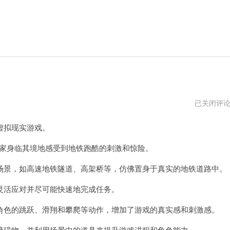
地
已关闭评
铁
跑
虚拟现实游戏。
酷
在
线
家身临其境地感受到地铁跑酷的刺激和惊险。
玩
入
景，如高速地铁隧道、高架桥等，仿佛置身于真实的地铁道路中。
口
活应对并尽可能快速地完成任务。
色的跳跃、滑翔和攀爬等动作，增加了游戏的真实感和刺激感。
碍物，并利用场景中的道具来提升游戏进程和角色能力。