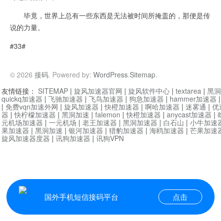
毕竟，世界上总有一些东西是无法被时间所掩盖的，那便是传
说的力量。
#33#
© 2026
接码
. Powered by:
WordPress
.
Sitemap
.
友情链接：
SITEMAP
|
旋风加速器官网
|
旋风软件中心
|
textarea
|
黑洞
quickq加速器
|
飞驰加速器
|
飞鸟加速器
|
狗急加速器
|
hammer加速器
|
免费vqn加速外网
|
旋风加速器
|
快橙加速器
|
啊哈加速器
|
迷雾通
|
优
器
|
快柠檬加速器
|
黑洞加速
|
falemon
|
快橙加速器
|
anycast加速器
|
i
元机场加速器
|
一元机场
|
老王加速器
|
黑洞加速器
|
白石山
|
小牛加速
果加速器
|
黑洞加速
|
银河加速器
|
猎豹加速器
|
海鸥加速器
|
芒果加速
旋风加速器度器
|
讯狗加速器
|
讯狗VPN
国外手机短信接码平台
点击