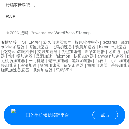
拉瑞亚世界吧！。
#33#
© 2026
接码
. Powered by:
WordPress
.
Sitemap
.
友情链接：
SITEMAP
|
旋风加速器官网
|
旋风软件中心
|
textarea
|
黑洞
quickq加速器
|
飞驰加速器
|
飞鸟加速器
|
狗急加速器
|
hammer加速器
|
免费vqn加速外网
|
旋风加速器
|
快橙加速器
|
啊哈加速器
|
迷雾通
|
优
器
|
快柠檬加速器
|
黑洞加速
|
falemon
|
快橙加速器
|
anycast加速器
|
i
元机场加速器
|
一元机场
|
老王加速器
|
黑洞加速器
|
白石山
|
小牛加速
果加速器
|
黑洞加速
|
银河加速器
|
猎豹加速器
|
海鸥加速器
|
芒果加速
旋风加速器度器
|
讯狗加速器
|
讯狗VPN
国外手机短信接码平台
点击