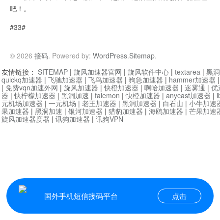
吧！。
#33#
© 2026
接码
. Powered by:
WordPress
.
Sitemap
.
友情链接：
SITEMAP
|
旋风加速器官网
|
旋风软件中心
|
textarea
|
黑洞
quickq加速器
|
飞驰加速器
|
飞鸟加速器
|
狗急加速器
|
hammer加速器
|
免费vqn加速外网
|
旋风加速器
|
快橙加速器
|
啊哈加速器
|
迷雾通
|
优
器
|
快柠檬加速器
|
黑洞加速
|
falemon
|
快橙加速器
|
anycast加速器
|
i
元机场加速器
|
一元机场
|
老王加速器
|
黑洞加速器
|
白石山
|
小牛加速
果加速器
|
黑洞加速
|
银河加速器
|
猎豹加速器
|
海鸥加速器
|
芒果加速
旋风加速器度器
|
讯狗加速器
|
讯狗VPN
国外手机短信接码平台
点击