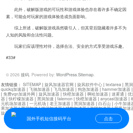
此外，破解版游戏的可玩性和游戏体验也存在着许多不确定因
素，可能会对玩家的游戏体验造成负面影响。
综上所述，破解版游戏虽然吸引人，但其背后隐藏着许多不为
人知的风险和合法性问题。
玩家们应该理性对待，选择合法、安全的方式享受游戏乐趣。
#33#
© 2026
接码
. Powered by:
WordPress
.
Sitemap
.
友情链接：
SITEMAP
|
旋风加速器官网
|
旋风软件中心
|
textarea
|
黑洞
quickq加速器
|
飞驰加速器
|
飞鸟加速器
|
狗急加速器
|
hammer加速器
|
免费vqn加速外网
|
旋风加速器
|
快橙加速器
|
啊哈加速器
|
迷雾通
|
优
器
|
快柠檬加速器
|
黑洞加速
|
falemon
|
快橙加速器
|
anycast加速器
|
i
元机场加速器
|
一元机场
|
老王加速器
|
黑洞加速器
|
白石山
|
小牛加速
果加速器
|
黑洞加速
|
银河加速器
|
猎豹加速器
|
海鸥加速器
|
芒果加速
旋风加速器度器
|
讯狗加速器
|
讯狗VPN
国外手机短信接码平台
点击