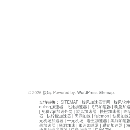
© 2026
接码
. Powered by:
WordPress
.
Sitemap
.
友情链接：
SITEMAP
|
旋风加速器官网
|
旋风软件
quickq加速器
|
飞驰加速器
|
飞鸟加速器
|
狗急加
|
免费vqn加速外网
|
旋风加速器
|
快橙加速器
|
啊
器
|
快柠檬加速器
|
黑洞加速
|
falemon
|
快橙加速
元机场加速器
|
一元机场
|
老王加速器
|
黑洞加速
果加速器
|
黑洞加速
|
银河加速器
|
猎豹加速器
|
旋风加速器度器
|
讯狗加速器
|
讯狗VPN