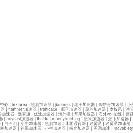
中心
|
textarea
|
黑洞加速器
|
jiaohess
|
老王加速器
|
烧饼哥加速器
|
小
速器
|
hammer加速器
|
trafficace
|
原子加速器
|
葫芦加速器
|
麦旋风
|
油
哈加速器
|
迷雾通
|
优途加速器
|
海外播
|
坚果加速器
|
海外vqn加速
|
蘑
器
|
anycast加速器
|
ibaidu
|
moneytreeblog
|
坚果加速器
|
派币加速器
|
器
|
白石山
|
小牛加速器
|
黑洞加速
|
迷雾通官网
|
迷雾通
|
迷雾通加速器
海鸥加速器
|
芒果加速器
|
小牛加速器
|
极光加速器
|
黑洞加速
|
movable