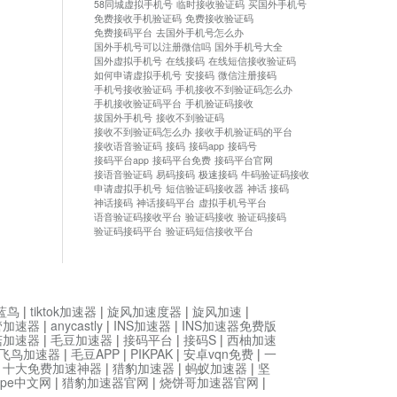
58同城虚拟手机号
临时接收验证码
买国外手机号
免费接收手机验证码
免费接收验证码
免费接码平台
去国外手机号怎么办
国外手机号可以注册微信吗
国外手机号大全
国外虚拟手机号
在线接码
在线短信接收验证码
如何申请虚拟手机号
安接码
微信注册接码
手机号接收验证码
手机接收不到验证码怎么办
手机接收验证码平台
手机验证码接收
拔国外手机号
接收不到验证码
接收不到验证码怎么办
接收手机验证码的平台
接收语音验证码
接码
接码app
接码号
接码平台app
接码平台免费
接码平台官网
接语音验证码
易码接码
极速接码
牛码验证码接收
申请虚拟手机号
短信验证码接收器
神话 接码
神话接码
神话接码平台
虚拟手机号平台
语音验证码接收平台
验证码接收
验证码接码
验证码接码平台
验证码短信接收平台
蓝鸟
|
tiktok加速器
|
旋风加速度器
|
旋风加速
|
管加速器
|
anycastly
|
INS加速器
|
INS加速器免费版
菇加速器
|
毛豆加速器
|
接码平台
|
接码S
|
西柚加速
飞鸟加速器
|
毛豆APP
|
PIKPAK
|
安卓vqn免费
|
一
|
十大免费加速神器
|
猎豹加速器
|
蚂蚁加速器
|
坚
type中文网
|
猎豹加速器官网
|
烧饼哥加速器官网
|