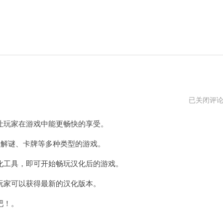
可
已关闭评
以
和
玩家在游戏中能更畅快的享受。
女
角
色
解谜、卡牌等多种类型的游戏。
做
游
工具，即可开始畅玩汉化后的游戏。
戏
的
手
家可以获得最新的汉化版本。
游
吧！。