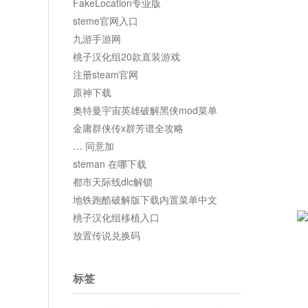
FakeLocation专业版
steme官网入口
九游手游网
桃子汉化组20款直装游戏
注册steam官网
原神下载
奥特曼宇宙英雄破解黑侠mod菜单
金庸群侠传x群芳谱全攻略
… 同意加
steman 在哪下载
都市天际线dlc解锁
地铁跑酷破解版下载内置菜单中文
桃子汉化组移植入口
放置传说兑换码
标签