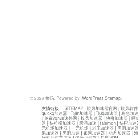
© 2026
接码
. Powered by:
WordPress
.
Sitemap
.
友情链接：
SITEMAP
|
旋风加速器官网
|
旋风软件
quickq加速器
|
飞驰加速器
|
飞鸟加速器
|
狗急加
|
免费vqn加速外网
|
旋风加速器
|
快橙加速器
|
啊
器
|
快柠檬加速器
|
黑洞加速
|
falemon
|
快橙加速
元机场加速器
|
一元机场
|
老王加速器
|
黑洞加速
果加速器
|
黑洞加速
|
银河加速器
|
猎豹加速器
|
旋风加速器度器
|
讯狗加速器
|
讯狗VPN