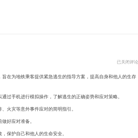
地
已关闭评
铁
逃
旨在为地铁乘客提供紧急逃生的指导方案，提高自身和他人的生存
生
下
载
手
机
通过手机进行模拟操作，了解逃生的正确姿势和应对策略。
版
中
、火灾等意外事件应对的简明指引。
文
前做好应对准备。
，保护自己和他人的生命安全。