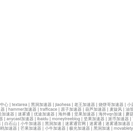
中心
|
textarea
|
黑洞加速器
|
jiaohess
|
老王加速器
|
烧饼哥加速器
|
小
速器
|
hammer加速器
|
trafficace
|
原子加速器
|
葫芦加速器
|
麦旋风
|
油
哈加速器
|
迷雾通
|
优途加速器
|
海外播
|
坚果加速器
|
海外vqn加速
|
蘑
器
|
anycast加速器
|
ibaidu
|
moneytreeblog
|
坚果加速器
|
派币加速器
|
器
|
白石山
|
小牛加速器
|
黑洞加速
|
迷雾通官网
|
迷雾通
|
迷雾通加速器
海鸥加速器
|
芒果加速器
|
小牛加速器
|
极光加速器
|
黑洞加速
|
movable