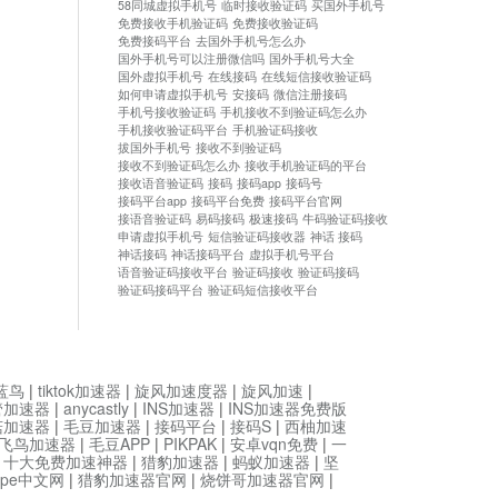
58同城虚拟手机号
临时接收验证码
买国外手机号
免费接收手机验证码
免费接收验证码
免费接码平台
去国外手机号怎么办
国外手机号可以注册微信吗
国外手机号大全
国外虚拟手机号
在线接码
在线短信接收验证码
如何申请虚拟手机号
安接码
微信注册接码
手机号接收验证码
手机接收不到验证码怎么办
手机接收验证码平台
手机验证码接收
拔国外手机号
接收不到验证码
接收不到验证码怎么办
接收手机验证码的平台
接收语音验证码
接码
接码app
接码号
接码平台app
接码平台免费
接码平台官网
接语音验证码
易码接码
极速接码
牛码验证码接收
申请虚拟手机号
短信验证码接收器
神话 接码
神话接码
神话接码平台
虚拟手机号平台
语音验证码接收平台
验证码接收
验证码接码
验证码接码平台
验证码短信接收平台
蓝鸟
|
tiktok加速器
|
旋风加速度器
|
旋风加速
|
管加速器
|
anycastly
|
INS加速器
|
INS加速器免费版
菇加速器
|
毛豆加速器
|
接码平台
|
接码S
|
西柚加速
飞鸟加速器
|
毛豆APP
|
PIKPAK
|
安卓vqn免费
|
一
|
十大免费加速神器
|
猎豹加速器
|
蚂蚁加速器
|
坚
type中文网
|
猎豹加速器官网
|
烧饼哥加速器官网
|