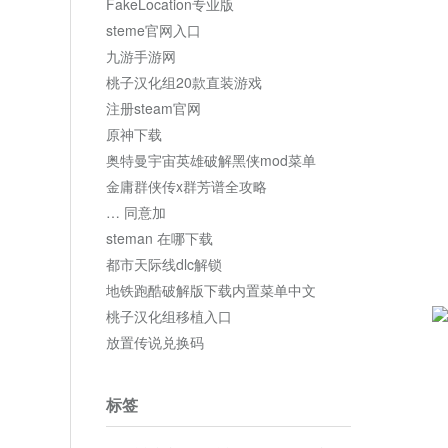
FakeLocation专业版
steme官网入口
九游手游网
桃子汉化组20款直装游戏
注册steam官网
原神下载
奥特曼宇宙英雄破解黑侠mod菜单
金庸群侠传x群芳谱全攻略
… 同意加
steman 在哪下载
都市天际线dlc解锁
地铁跑酷破解版下载内置菜单中文
桃子汉化组移植入口
放置传说兑换码
标签