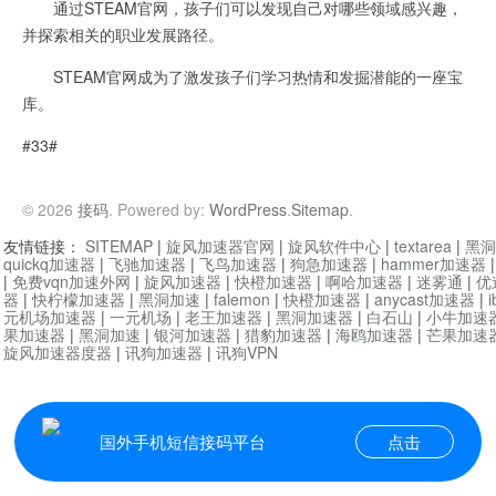
通过STEAM官网，孩子们可以发现自己对哪些领域感兴趣，
并探索相关的职业发展路径。
STEAM官网成为了激发孩子们学习热情和发掘潜能的一座宝
库。
#33#
© 2026
接码
. Powered by:
WordPress
.
Sitemap
.
友情链接：
SITEMAP
|
旋风加速器官网
|
旋风软件中心
|
textarea
|
黑洞
quickq加速器
|
飞驰加速器
|
飞鸟加速器
|
狗急加速器
|
hammer加速器
|
免费vqn加速外网
|
旋风加速器
|
快橙加速器
|
啊哈加速器
|
迷雾通
|
优
器
|
快柠檬加速器
|
黑洞加速
|
falemon
|
快橙加速器
|
anycast加速器
|
i
元机场加速器
|
一元机场
|
老王加速器
|
黑洞加速器
|
白石山
|
小牛加速
果加速器
|
黑洞加速
|
银河加速器
|
猎豹加速器
|
海鸥加速器
|
芒果加速
旋风加速器度器
|
讯狗加速器
|
讯狗VPN
国外手机短信接码平台
点击