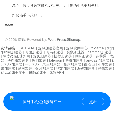
总之，通过谷歌下载PayPal应用，让您的生活更加便利。
赶紧动手下载吧！。
#33#
© 2026
接码
. Powered by:
WordPress
.
Sitemap
.
友情链接：
SITEMAP
|
旋风加速器官网
|
旋风软件中心
|
textarea
|
黑洞
quickq加速器
|
飞驰加速器
|
飞鸟加速器
|
狗急加速器
|
hammer加速器
|
免费vqn加速外网
|
旋风加速器
|
快橙加速器
|
啊哈加速器
|
迷雾通
|
优
器
|
快柠檬加速器
|
黑洞加速
|
falemon
|
快橙加速器
|
anycast加速器
|
i
元机场加速器
|
一元机场
|
老王加速器
|
黑洞加速器
|
白石山
|
小牛加速
果加速器
|
黑洞加速
|
银河加速器
|
猎豹加速器
|
海鸥加速器
|
芒果加速
旋风加速器度器
|
讯狗加速器
|
讯狗VPN
国外手机短信接码平台
点击