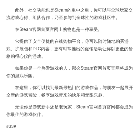
此外，社交功能也是Steam的重中之重，你可以与全球玩家交
流游戏心得、组队合作，乃至参与到全球性的游戏社区中。
在Steam官网首页官网上购物也是一种享受。
它提供了安全便捷的在线购物平台，你可以随时随地购买游
戏、扩展包和DLC内容，更有时常推出的促销活动让你以更低的价
格购得心仪的游戏。
如果你是一个热爱游戏的人，那么Steam官网首页官网将成为
你的游戏乐园。
在这里，你可以找到最新最热门的游戏作品，与朋友一起展开
全新的游戏冒险，畅享游戏带来的快乐和无限乐趣。
无论你是游戏新手还是老玩家，Steam官网首页官网都会成为
你最佳的游戏伙伴。
#33#