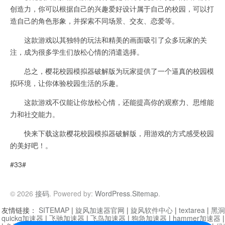
创造力，你可以根据自己的兴趣爱好设计属于自己的校园，可以打
造自己的角色形象，并探索不同场景、交友、恋爱等。
这款游戏以其独特的玩法和精美的画面吸引了众多玩家的关
注，成为很多学生们放松心情的消遣选择。
总之，樱花校园模拟器破解版为玩家提供了一个逼真的校园模
拟环境，让你体验校园生活的乐趣。
这款游戏不仅能让你放松心情，还能提高你的观察力、思维能
力和社交能力。
快来下载这款樱花校园模拟器破解版，用游戏的方式感受校园
的美好吧！。
#33#
© 2026
接码
. Powered by:
WordPress
.
Sitemap
.
友情链接：
SITEMAP
|
旋风加速器官网
|
旋风软件中心
|
textarea
|
黑洞
quickq加速器
|
飞驰加速器
|
飞鸟加速器
|
狗急加速器
|
hammer加速器