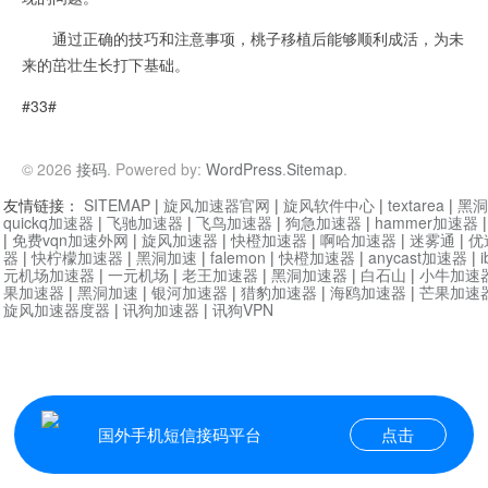
通过正确的技巧和注意事项，桃子移植后能够顺利成活，为未
来的茁壮生长打下基础。
#33#
© 2026
接码
. Powered by:
WordPress
.
Sitemap
.
友情链接：
SITEMAP
|
旋风加速器官网
|
旋风软件中心
|
textarea
|
黑洞
quickq加速器
|
飞驰加速器
|
飞鸟加速器
|
狗急加速器
|
hammer加速器
|
免费vqn加速外网
|
旋风加速器
|
快橙加速器
|
啊哈加速器
|
迷雾通
|
优
器
|
快柠檬加速器
|
黑洞加速
|
falemon
|
快橙加速器
|
anycast加速器
|
i
元机场加速器
|
一元机场
|
老王加速器
|
黑洞加速器
|
白石山
|
小牛加速
果加速器
|
黑洞加速
|
银河加速器
|
猎豹加速器
|
海鸥加速器
|
芒果加速
旋风加速器度器
|
讯狗加速器
|
讯狗VPN
国外手机短信接码平台
点击