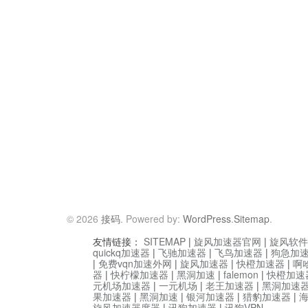
© 2026
接码
. Powered by:
WordPress
.
Sitemap
.
友情链接：
SITEMAP
|
旋风加速器官网
|
旋风软件
quickq加速器
|
飞驰加速器
|
飞鸟加速器
|
狗急加
|
免费vqn加速外网
|
旋风加速器
|
快橙加速器
|
啊
器
|
快柠檬加速器
|
黑洞加速
|
falemon
|
快橙加速
元机场加速器
|
一元机场
|
老王加速器
|
黑洞加速
果加速器
|
黑洞加速
|
银河加速器
|
猎豹加速器
|
旋风加速器度器
|
讯狗加速器
|
讯狗VPN