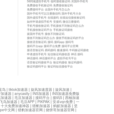
58同城虚拟手机号
临时接收验证码
买国外手机号
免费接收手机验证码
免费接收验证码
免费接码平台
去国外手机号怎么办
国外手机号可以注册微信吗
国外手机号大全
国外虚拟手机号
在线接码
在线短信接收验证码
如何申请虚拟手机号
安接码
微信注册接码
手机号接收验证码
手机接收不到验证码怎么办
手机接收验证码平台
手机验证码接收
拔国外手机号
接收不到验证码
接收不到验证码怎么办
接收手机验证码的平台
接收语音验证码
接码
接码app
接码号
接码平台app
接码平台免费
接码平台官网
接语音验证码
易码接码
极速接码
牛码验证码接收
申请虚拟手机号
短信验证码接收器
神话 接码
神话接码
神话接码平台
虚拟手机号平台
语音验证码接收平台
验证码接收
验证码接码
验证码接码平台
验证码短信接收平台
蓝鸟
|
tiktok加速器
|
旋风加速度器
|
旋风加速
|
管加速器
|
anycastly
|
INS加速器
|
INS加速器免费版
菇加速器
|
毛豆加速器
|
接码平台
|
接码S
|
西柚加速
飞鸟加速器
|
毛豆APP
|
PIKPAK
|
安卓vqn免费
|
一
|
十大免费加速神器
|
猎豹加速器
|
蚂蚁加速器
|
坚
type中文网
|
猎豹加速器官网
|
烧饼哥加速器官网
|