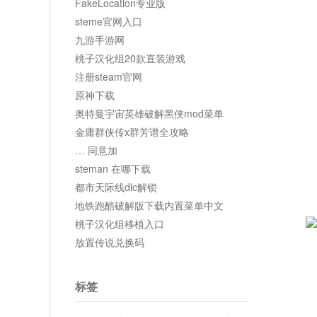
FakeLocation专业版
steme官网入口
九游手游网
桃子汉化组20款直装游戏
注册steam官网
原神下载
奥特曼宇宙英雄破解黑侠mod菜单
金庸群侠传x群芳谱全攻略
… 同意加
steman 在哪下载
都市天际线dlc解锁
地铁跑酷破解版下载内置菜单中文
桃子汉化组移植入口
放置传说兑换码
标签