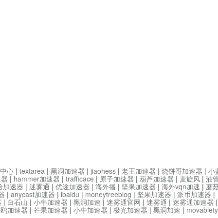
中心
|
textarea
|
黑洞加速器
|
jiaohess
|
老王加速器
|
烧饼哥加速器
|
小
速器
|
hammer加速器
|
trafficace
|
原子加速器
|
葫芦加速器
|
麦旋风
|
油
哈加速器
|
迷雾通
|
优途加速器
|
海外播
|
坚果加速器
|
海外vqn加速
|
蘑
器
|
anycast加速器
|
ibaidu
|
moneytreeblog
|
坚果加速器
|
派币加速器
|
器
|
白石山
|
小牛加速器
|
黑洞加速
|
迷雾通官网
|
迷雾通
|
迷雾通加速器
海鸥加速器
|
芒果加速器
|
小牛加速器
|
极光加速器
|
黑洞加速
|
movable