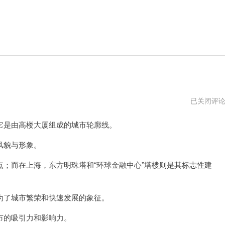
都
已关闭评
市
天
是由高楼大厦组成的城市轮廓线。
际
线
win10
风貌与形象。
而在上海，东方明珠塔和“环球金融中心”塔楼则是其标志性建
了城市繁荣和快速发展的象征。
的吸引力和影响力。