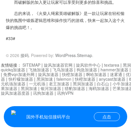
而破解版的加入更让玩家可以享受到更多的惊喜和挑战。
总的来说，《火柴人绳索英雄破解版》是一款让玩家在轻松愉
快的氛围中锻炼逻辑思维和操作技巧的游戏，快来一起加入这个火
爆的挑战吧！。
#33#
© 2026
接码
. Powered by:
WordPress
.
Sitemap
.
友情链接：
SITEMAP
|
旋风加速器官网
|
旋风软件中心
|
textarea
|
黑洞
quickq加速器
|
飞驰加速器
|
飞鸟加速器
|
狗急加速器
|
hammer加速器
|
免费vqn加速外网
|
旋风加速器
|
快橙加速器
|
啊哈加速器
|
迷雾通
|
优
器
|
快柠檬加速器
|
黑洞加速
|
falemon
|
快橙加速器
|
anycast加速器
|
i
元机场加速器
|
一元机场
|
老王加速器
|
黑洞加速器
|
白石山
|
小牛加速
果加速器
|
黑洞加速
|
银河加速器
|
猎豹加速器
|
海鸥加速器
|
芒果加速
旋风加速器度器
|
讯狗加速器
|
讯狗VPN
国外手机短信接码平台
点击