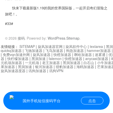
快来下载最新版1.19的我的世界国际版，一起开启奇幻冒险之
旅吧！。
#33#
© 2026
接码
. Powered by:
WordPress
.
Sitemap
.
友情链接：
SITEMAP
|
旋风加速器官网
|
旋风软件中心
|
textarea
|
黑洞
quickq加速器
|
飞驰加速器
|
飞鸟加速器
|
狗急加速器
|
hammer加速器
|
免费vqn加速外网
|
旋风加速器
|
快橙加速器
|
啊哈加速器
|
迷雾通
|
优
器
|
快柠檬加速器
|
黑洞加速
|
falemon
|
快橙加速器
|
anycast加速器
|
i
元机场加速器
|
一元机场
|
老王加速器
|
黑洞加速器
|
白石山
|
小牛加速
果加速器
|
黑洞加速
|
银河加速器
|
猎豹加速器
|
海鸥加速器
|
芒果加速
旋风加速器度器
|
讯狗加速器
|
讯狗VPN
国外手机短信接码平台
点击