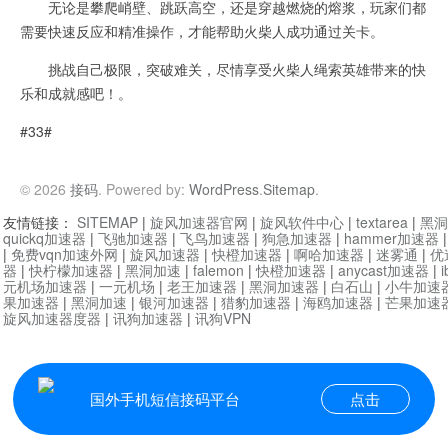
无论是攀爬峭壁、跳跃高空，还是穿越燃烧的熔浆，玩家们都
需要快速反应和精准操作，才能帮助火柴人成功通过关卡。
挑战自己极限，突破难关，尽情享受火柴人绳索英雄带来的快
乐和成就感吧！。
#33#
© 2026
接码
. Powered by:
WordPress
.
Sitemap
.
友情链接：
SITEMAP
|
旋风加速器官网
|
旋风软件中心
|
textarea
|
黑洞
quickq加速器
|
飞驰加速器
|
飞鸟加速器
|
狗急加速器
|
hammer加速器
|
免费vqn加速外网
|
旋风加速器
|
快橙加速器
|
啊哈加速器
|
迷雾通
|
优
器
|
快柠檬加速器
|
黑洞加速
|
falemon
|
快橙加速器
|
anycast加速器
|
i
元机场加速器
|
一元机场
|
老王加速器
|
黑洞加速器
|
白石山
|
小牛加速
果加速器
|
黑洞加速
|
银河加速器
|
猎豹加速器
|
海鸥加速器
|
芒果加速
旋风加速器度器
|
讯狗加速器
|
讯狗VPN
国外手机短信接码平台
点击