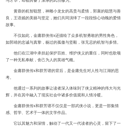
黄蓉的机智聪慧，神雕小龙女的高贵与柔情，郭襄的聪慧与善
良，王语嫣的美丽与坚定，她们共同演绎了一段段惊心动魄的爱情
故事。
不仅如此，金庸群侠传x还描绘了众多机智勇敢的男性角色，
如郭靖的忠诚与真挚，杨过的孤傲与坚毅，张无忌的机智与多情。
他们在江湖中承担起保护百姓、维护侠义的重任，同时也歌颂
了一种无私奉献，舍己为人的英雄气概。
金庸群侠传x和群芳谱的背后，是金庸先生对人性与江湖的思
考。
他通过一系列的故事让读者深入体味到了侠义精神的伟大与光
辉，并在其中融入了现实社会中诸多价值观和人情冷暖。
金庸群侠传x和群芳谱不仅仅是一部武侠小说，更是一部集情
感、哲学、艺术于一体的文学作品。
它以其魅力和深情，触动了一代又一代读者的心灵，留下了一