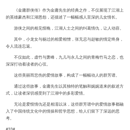
《金庸群侠传》作为金庸先生的经典之作，不仅展现了江湖上
的英雄豪杰和江湖恩怨，还描述了一幅幅感人至深的儿女情长。
游侠之间的相见恨晚，江湖人士之间的纠葛情仇，让人动容。
其中，小龙女与杨过的相爱相憎，张无忌与赵敏的情定终身，
令人流连忘返。
不仅如此，虚竹与萧峰，九儿与永儿之间的青梅竹马之恋，也
深深打动着读者的心弦。
这些美丽而悲伤的爱情故事，构成了一幅幅动人的群芳谱。
通过这些故事，金庸先生以其独特的笔触和娓娓道来的叙述方
式，让读者深切感受到了江湖中的多彩爱情。
无论是爱恨情仇还是相濡以沫，这些群芳谱中的爱情故事都融
入了中国传统文化中的情操和哲学思想，给人们留下了深远的思
考。
#33#