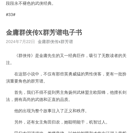
段段永不褪色的武侠经典。
#33#
金庸群侠传X群芳谱电子书
2024年7月22日
金庸群侠传x群芳谱
《群侠传》是金庸先生的又一经典巨作，吸引了无数读者的关
注。
在这部小说中，不仅有那些英勇威猛的男性侠客，更有一批扮
演重要角色的群芳谱。
首先，我们不得不提到男主角扬州武林盟主欧阳锋，他擅长剑
法，拥有高尚的武德和正直的品质。
他的出现为整个故事注入了正义和秩序。
另外，还有女主角田归农，她聪明能干，机智过人。
田归农深谙武功，兼懂音律，以她的智慧和才华在江湖上掌舵