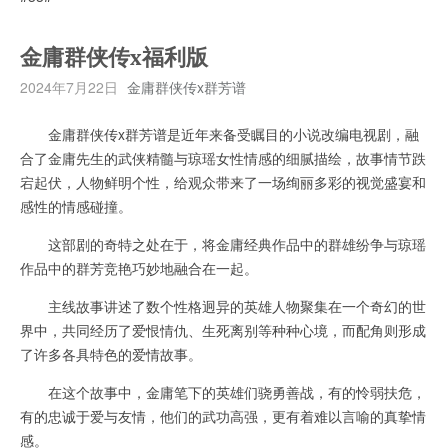
金庸群侠传x福利版
2024年7月22日
金庸群侠传x群芳谱
金庸群侠传x群芳谱是近年来备受瞩目的小说改编电视剧，融
合了金庸先生的武侠精髓与琼瑶女性情感的细腻描绘，故事情节跌
宕起伏，人物鲜明个性，给观众带来了一场绚丽多彩的视觉盛宴和
感性的情感碰撞。
这部剧的奇特之处在于，将金庸经典作品中的群雄纷争与琼瑶
作品中的群芳竞艳巧妙地融合在一起。
主线故事讲述了数个性格迥异的英雄人物聚集在一个奇幻的世
界中，共同经历了爱恨情仇、生死离别等种种心境，而配角则形成
了许多各具特色的爱情故事。
在这个故事中，金庸笔下的英雄们骁勇善战，有的怜弱扶危，
有的忠诚于爱与友情，他们的武功高强，更有着难以言喻的真挚情
感。