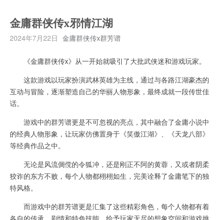
金庸群侠传x邪情江湖
2024年7月22日
金庸群侠传x群芳谱
《金庸群侠传x》从一开始就吸引了大批武侠迷和游戏玩家。
这款游戏以玩家扮演武林英雄为主线，通过与各路江湖豪杰的
互动与冒险，逐渐塑造自己的华丽人物形象，最终成就一段传世佳
话。
游戏中的群芳谱更是不可忽视的亮点，其中融合了金庸小说中
的经典人物形象，让玩家仿佛置身于《笑傲江湖》、《天龙八部》
等经典作品之中。
无论是风流倜傥的令狐冲，还是刚正不阿的黄蓉，又或者阴柔
狡诈的东方不败，每个人物都栩栩如生，完美诠释了金庸笔下的独
特风格。
而游戏中的群芳谱更是汇集了这些精彩角色，每个人物都有着
各自的传承、剧情和特色技能，给予玩家无尽的想象空间和游戏挑