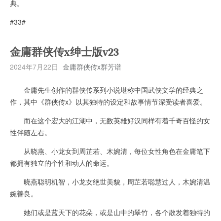
典。
#33#
金庸群侠传x绅士版v23
2024年7月22日
金庸群侠传x群芳谱
金庸先生创作的群侠传系列小说堪称中国武侠文学的经典之
作，其中《群侠传x》以其独特的设定和故事情节深受读者喜爱。
而在这个宏大的江湖中，无数英雄好汉同样有着千奇百怪的女
性伴随左右。
从晓燕、小龙女到周芷若、木婉清，每位女性角色在金庸笔下
都拥有独立的个性和动人的命运。
晓燕聪明机智，小龙女绝世美貌，周芷若聪慧过人，木婉清温
婉善良。
她们或是蓝天下的花朵，或是山中的翠竹，各个散发着独特的