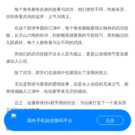
每个角色都有自身的故事与武功，他们身世不同，性格各异，
但却有着共同的追求：义气与情义。
在这个群侠争霸的江湖中，每个角色都能展现出独有的武功技
能，从天山六绝的轻功，到射雕英雄黄蓉的弓箭技巧，再到杨过的
九阳真经，每个人都有着与众不同的武技。
而他们的武功技能不仅令人叹为观止，更是让游戏情节更加紧
凑扣人心弦。
除了武功，群芳们在游戏中也展现出了深厚的情义。
无论是郭靖与黄蓉的爱情故事，还是令人动容的兄弟义气，都
将情感融入江湖中，给玩家带来无尽的感动。
总之，金庸群侠传x群芳谱的结合，为玩家打造了一个真实而
又精彩的武侠世界。
国外手机短信接码平台
点击
在这里，我们能够感受到武功的神奇，亦能够体验到情义的温
暖。